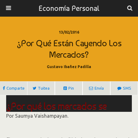
Economía Personal
13/02/2016
¿Por Qué Están Cayendo Los
Mercados?
Gustavo Ibañez Padilla
Comparte
Tuitea
Pin
Envía
SMS
¿Por qué los mercados se
siguen derrumbando? Cinco
Por
Saumya Vaishampayan.
explicaciones