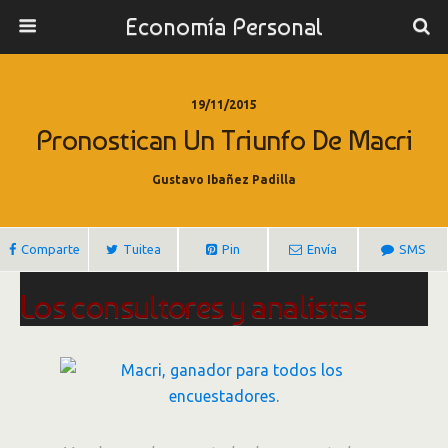
Economía Personal
19/11/2015
Pronostican Un Triunfo De Macri
Gustavo Ibañez Padilla
Comparte
Tuitea
Pin
Envía
SMS
Los consultores y analistas
coinciden en un triunfo de
Mauricio Macri
Berensztein criticó que “venimos de ser