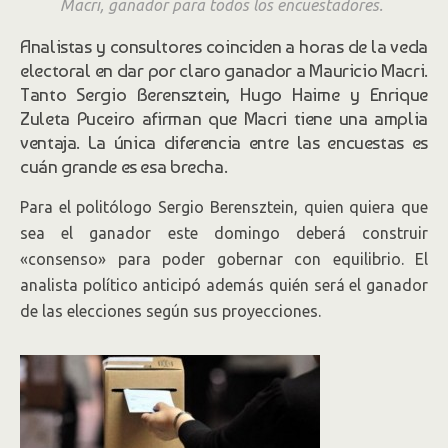
Macri, ganador para todos los encuestadores.
gobernados por médicos brujos». Haime
Analistas y consultores coinciden a horas de la veda
advirtió que las “últimas 48 horas serán
electoral en dar por claro ganador a Mauricio Macri.
cruciales”. Zuleta Puceiro describió un
Tanto Sergio Berensztein, Hugo Haime y Enrique
“vuelco antigobierno”.
Zuleta Puceiro afirman que Macri tiene una amplia
ventaja. La única diferencia entre las encuestas es
cuán grande es esa brecha.
Para el politólogo Sergio Berensztein, quien quiera que
sea el ganador este domingo deberá construir
«consenso» para poder gobernar con equilibrio. El
analista político anticipó además quién será el ganador
de las elecciones según sus proyecciones.