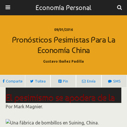
Economía Personal
09/01/2016
Pronósticos Pesimistas Para La
Economía China
Gustavo Ibañez Padilla
Comparte
Tuitea
Pin
Envía
SMS
El pesimismo se apodera de la
economía china
Por Mark Magnier.