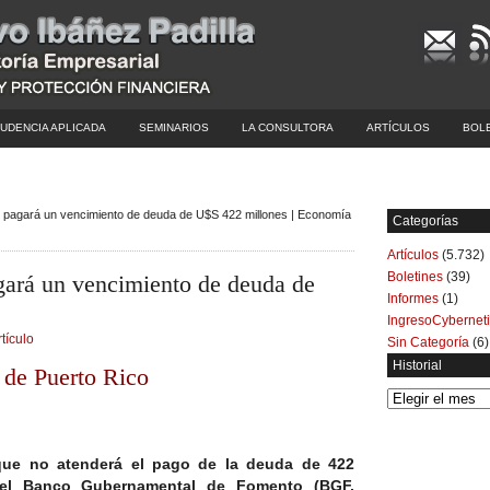
UDENCIA APLICADA
SEMINARIOS
LA CONSULTORA
ARTÍCULOS
BOL
o pagará un vencimiento de deuda de U$S 422 millones | Economía
Categorías
Artículos
(5.732)
Boletines
(39)
gará un vencimiento de deuda de
Informes
(1)
IngresoCybernet
rtículo
Sin Categoría
(6)
Historial
a de Puerto Rico
Historial
que no atenderá el pago de la deuda de 422
del Banco Gubernamental de Fomento (BGF,