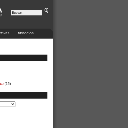
ETINES
NEGOCIOS
ico
(15)