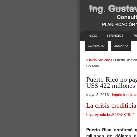
INICIO
SERVICIOS
PR
CONTACTO
USUARIO
>
Inicio
/
Artículos
/ Puerto Rico n
Personal
Puerto Rico no pa
U$S 422 millones
mayo 5, 2016 ·
Imprimir este a
La crisis creditici
https://youtu.be/F9ZAXKT9f-4
Puerto Rico confirmó 
millones de dólares 