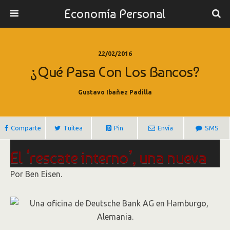
Economía Personal
22/02/2016
¿Qué Pasa Con Los Bancos?
Gustavo Ibañez Padilla
Comparte
Tuitea
Pin
Envía
SMS
El ‘rescate interno’, una nueva
preocupación para los
Por Ben Eisen.
inversionistas bancarios