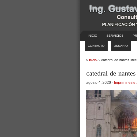
INICIO
SERVICIOS
PR
CONTACTO
USUARIO
>
Inicio
/ / catedral-de-nantes-inc
catedral-de-nantes
agosto 4, 2020 ·
Imprimir este 