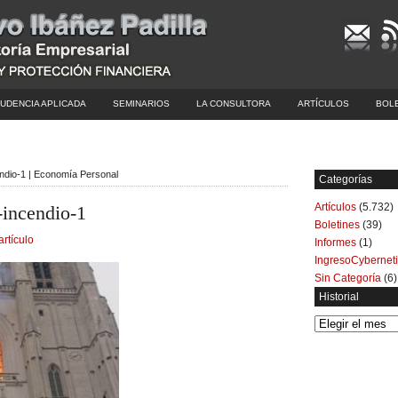
UDENCIA APLICADA
SEMINARIOS
LA CONSULTORA
ARTÍCULOS
BOL
endio-1 | Economía Personal
Categorías
Artículos
(5.732)
-incendio-1
Boletines
(39)
artículo
Informes
(1)
IngresoCybernet
Sin Categoría
(6)
Historial
Historial