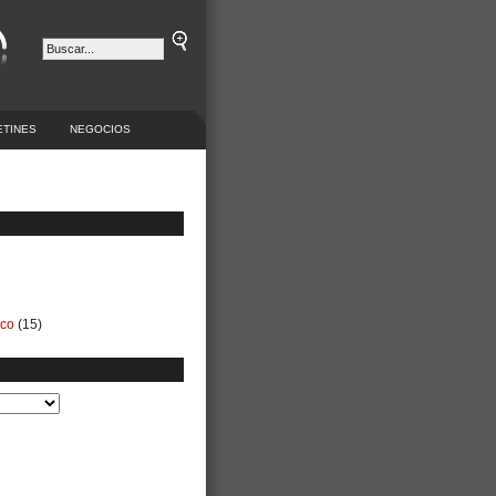
ETINES
NEGOCIOS
ico
(15)