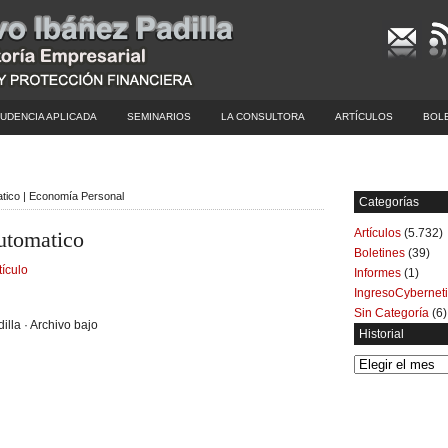
UDENCIA APLICADA
SEMINARIOS
LA CONSULTORA
ARTÍCULOS
BOL
atico | Economía Personal
Categorías
Artículos
(5.732)
utomatico
Boletines
(39)
tículo
Informes
(1)
IngresoCybernet
Sin Categoría
(6)
illa · Archivo bajo
Historial
Historial