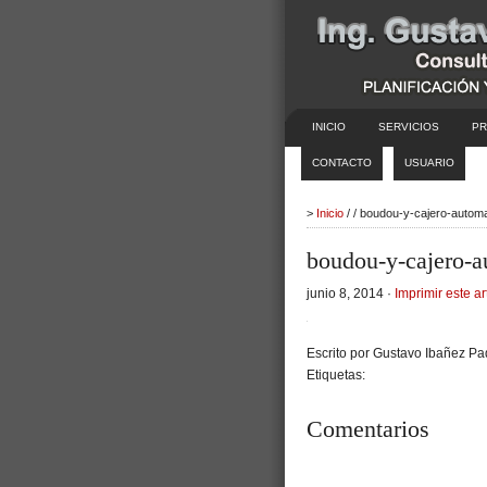
INICIO
SERVICIOS
PR
CONTACTO
USUARIO
>
Inicio
/ / boudou-y-cajero-autom
boudou-y-cajero-a
junio 8, 2014 ·
Imprimir este ar
Escrito por Gustavo Ibañez Pad
Etiquetas:
Comentarios