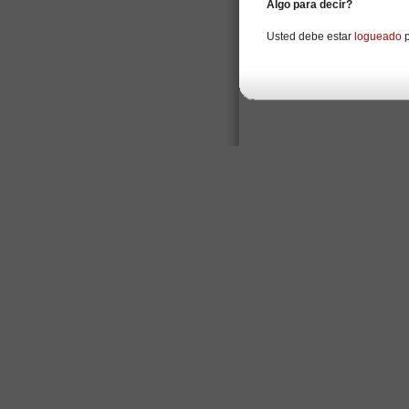
Algo para decir?
Usted debe estar
logueado
p