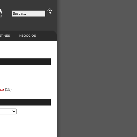
ETINES
NEGOCIOS
ico
(15)