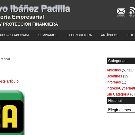
UDENCIA APLICADA
SEMINARIOS
LA CONSULTORA
ARTÍCULOS
BOL
ersonal
Categorías
Artículos
(5.732)
Boletines
(39)
este artículo
Informes
(1)
IngresoCybernet
Sin Categoría
(6)
Historial
Historial