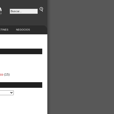
ETINES
NEGOCIOS
ico
(15)