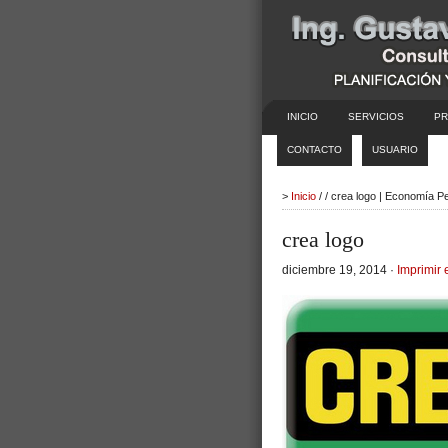
INICIO
SERVICIOS
PR
CONTACTO
USUARIO
>
Inicio
/ / crea logo | Economía P
crea logo
diciembre 19, 2014 ·
Imprimir 