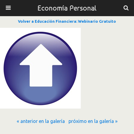
Economía Personal
Volver a Educación Financiera: Webinario Gratuito
« anterior en la galería
próximo en la galería »