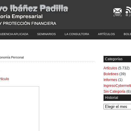
UDENCIA APLICADA
SEMINARIOS
LA CONSULTORA
ARTÍCULOS
BOL
conomía Personal
Categorías
Artículos
(5.732)
o
Boletines
(39)
rtículo
Informes
(1)
IngresoCybernet
Sin Categoría
(6)
Historial
Historial