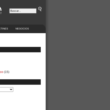
ETINES
NEGOCIOS
ico
(15)