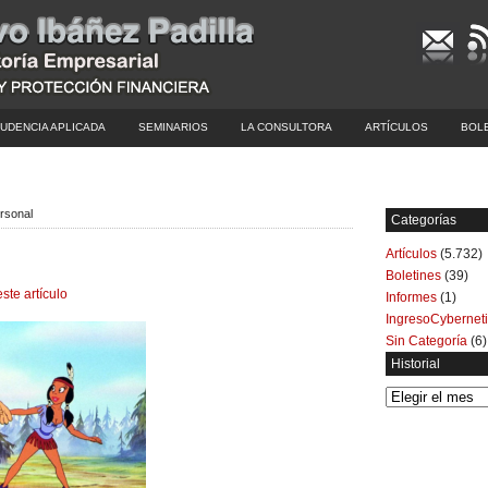
UDENCIA APLICADA
SEMINARIOS
LA CONSULTORA
ARTÍCULOS
BOL
ersonal
Categorías
Artículos
(5.732)
Boletines
(39)
este artículo
Informes
(1)
IngresoCybernet
Sin Categoría
(6)
Historial
Historial