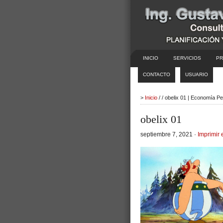
INICIO
SERVICIOS
PR
CONTACTO
USUARIO
>
Inicio
/ / obelix 01 | Economía P
obelix 01
septiembre 7, 2021 ·
Imprimir 