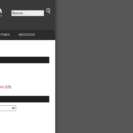
ETINES
NEGOCIOS
ico
(15)