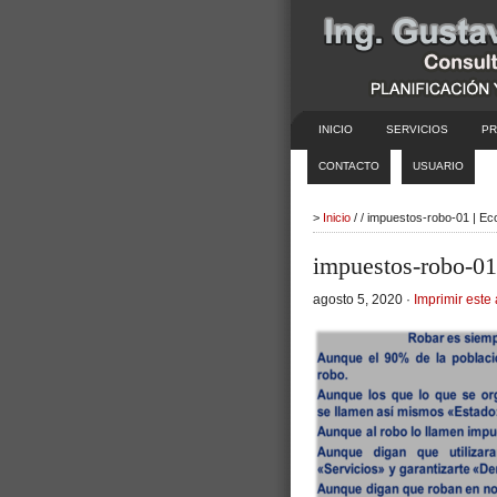
INICIO
SERVICIOS
PR
CONTACTO
USUARIO
>
Inicio
/ / impuestos-robo-01 | E
impuestos-robo-01
agosto 5, 2020 ·
Imprimir este 