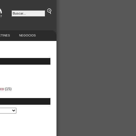
ETINES
NEGOCIOS
ico
(15)