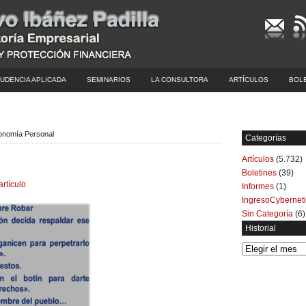
UDENCIA APLICADA
SEMINARIOS
LA CONSULTORA
ARTÍCULOS
BOL
conomía Personal
Categorías
Artículos
(5.732)
Boletines
(39)
artículo
Informes
(1)
IngresoCybernet
Sin Categoría
(6)
Historial
Historial