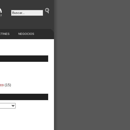
ETINES
NEGOCIOS
ico
(15)