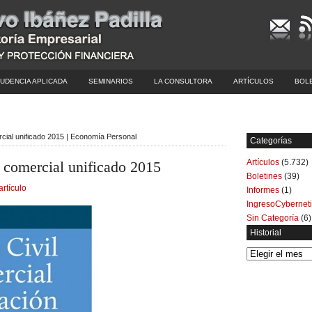
UDENCIA APLICADA
SEMINARIOS
LA CONSULTORA
ARTÍCULOS
BOL
ercial unificado 2015 | Economía Personal
Categorías
Artículos
(5.732)
l comercial unificado 2015
Boletines
(39)
artículo
Informes
(1)
IngresoCybernet
Sin Categoría
(6)
Historial
Historial