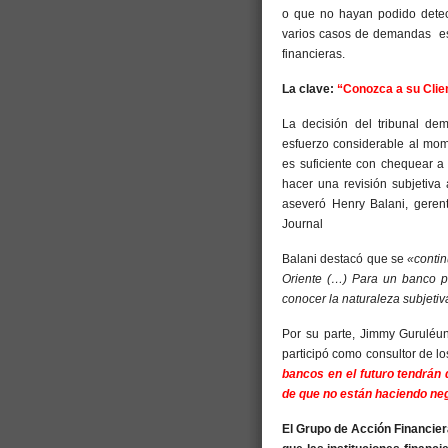
o que no hayan podido detec
varios casos de demandas est
financieras.
La clave:
“Conozca a su Clie
La decisión del tribunal dem
esfuerzo considerable al mome
es suficiente con chequear a 
hacer una revisión subjetiva
aseveró Henry Balani, gerente
Journal
Balani destacó que se
«contin
Oriente (…) Para un banco pa
conocer la naturaleza subjetiva
Por su parte, Jimmy Guruléun
participó como consultor de l
bancos en el futuro tendrán
de que no están haciendo neg
El Grupo de Acción Financier