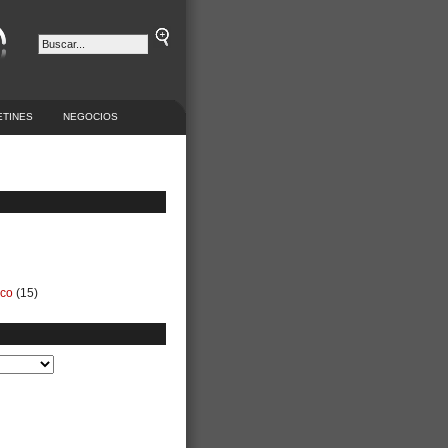
ETINES
NEGOCIOS
ico
(15)