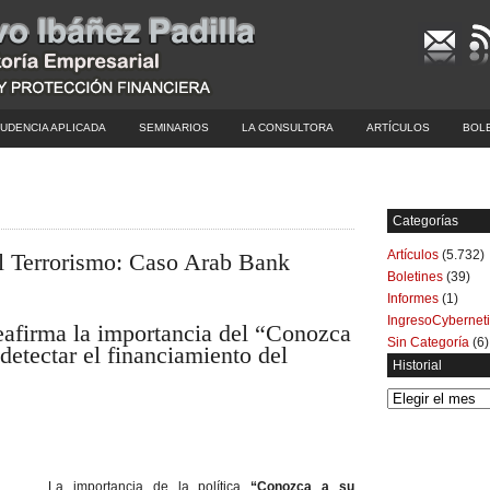
UDENCIA APLICADA
SEMINARIOS
LA CONSULTORA
ARTÍCULOS
BOL
Categorías
Artículos
(5.732)
l Terrorismo: Caso Arab Bank
Boletines
(39)
Informes
(1)
IngresoCybernet
afirma la importancia del “Conozca
Sin Categoría
(6)
 detectar el financiamiento del
Historial
Historial
La importancia de la política
“Conozca a su