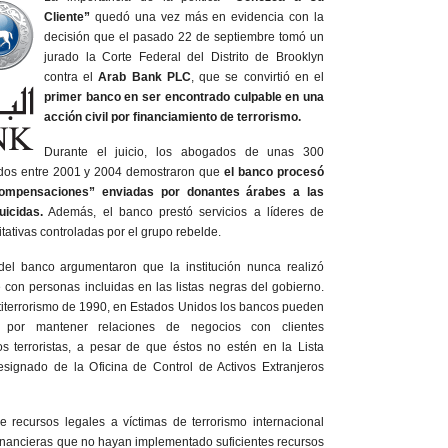
Cliente”
quedó una vez más en evidencia con la
decisión que el pasado 22 de septiembre tomó un
jurado la Corte Federal del Distrito de Brooklyn
contra el
Arab Bank PLC
, que se convirtió en el
primer banco en ser encontrado culpable en una
acción civil por financiamiento de terrorismo.
Durante el juicio, los abogados de unas 300
idos entre 2001 y 2004 demostraron que
el banco procesó
compensaciones” enviadas por donantes árabes a las
uicidas.
Además, el banco prestó servicios a líderes de
ativas controladas por el grupo rebelde.
del banco argumentaron que la institución nunca realizó
con personas incluidas en las listas negras del gobierno.
titerrorismo de 1990, en Estados Unidos los bancos pueden
s por mantener relaciones de negocios con clientes
s terroristas, a pesar de que éstos no estén en la Lista
signado de la Oficina de Control de Activos Extranjeros
 recursos legales a víctimas de terrorismo internacional
financieras que no hayan implementado suficientes recursos