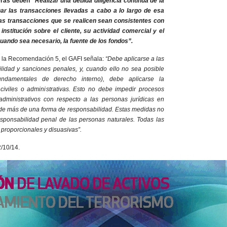
ieras deben
“Realizar una debida diligencia continua de la
ar las transacciones llevadas a cabo a lo largo de esa
las transacciones que se realicen sean consistentes con
institución sobre el cliente, su actividad comercial y el
 cuando sea necesario, la fuente de los fondos”.
de la Recomendación 5, el GAFI señala:
“Debe aplicarse a las
ilidad y sanciones penales, y, cuando ello no sea posible
undamentales de derecho interno), debe aplicarse la
civiles o administrativas. Esto no debe impedir procesos
 administrativos con respecto a las personas jurídicas en
 de más de una forma de responsabilidad. Estas medidas no
esponsabilidad penal de las personas naturales. Todas las
 proporcionales y disuasivas”.
/10/14.