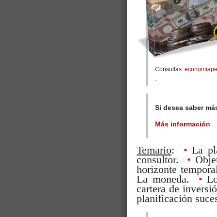
Consultas:
economiape
.
Si desea saber má
Más información
Temario
:
•
La pl
consultor.
•
Obje
horizonte tempor
La moneda.
•
Lo
cartera de invers
planificación suce