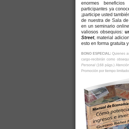
enormes beneficios
participantes ya conoce
¡participe usted también
de nuestra de Sala de 
en un seminario
onlin
valiosos obsequios:
u
Street
, material adicio
esto en forma gratuita 
BONO ESPECIAL:
Quienes as
cargo-recibirán como obsequ
Personal
(168 págs.) Atención
Promoción por tiempo limitado