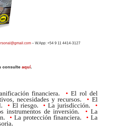
rsonal@gmail.com
– W.App: +54 9 11 4414-3127
s consulte
aquí
.
anificación financiera.
•
El rol del
tivos, necesidades y recursos.
•
El
al.
•
El riesgo.
•
La jurisdicción.
•
s instrumentos de inversión.
•
La
ión.
•
La protección financiera.
•
La
soria.