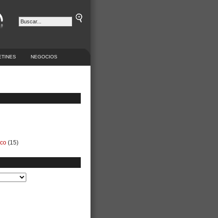
ETINES
NEGOCIOS
ico
(15)