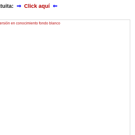
atuita:
⇒
Click aquí
⇐