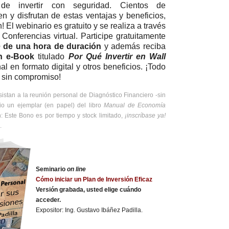
 de invertir con seguridad. Cientos de
n y disfrutan de estas ventajas y beneficios,
! El webinario es gratuito y se realiza a través
Conferencias virtual. Participe gratuitamente
e
de una hora de duración
y además reciba
n e-Book
titulado
Por Qué Invertir en Wall
nal en formato digital y otros beneficios. ¡Todo
y sin compromiso!
istan a la reunión personal de Diagnóstico Financiero -sin
io un ejemplar (en papel) del libro
Manual de Economía
: Este Bono es por tiempo y stock limitado,
¡inscríbase ya!
.
Seminario
on line
Cómo iniciar un Plan de Inversión Eficaz
Versión grabada, usted elige cuándo
acceder.
Expositor: Ing. Gustavo Ibáñez Padilla.