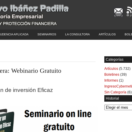
UDENCIA APLICADA
SEMINARIOS
LA CONSULTORA
ARTÍCULOS
BOL
Categorías
Artículos
(5.732)
era: Webinario Gratuito
Boletines
(39)
Informes
(1)
IngresoCybernet
n de inversión Eficaz
Sin Categoría
(6)
Historial
Historial