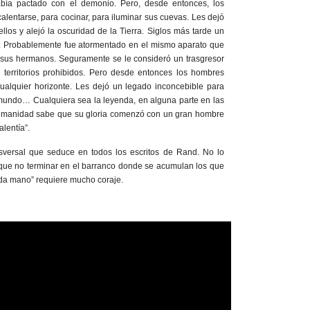
bía pactado con el demonio. Pero, desde entonces, los
alentarse, para cocinar, para iluminar sus cuevas. Les dejó
llos y alejó la oscuridad de la Tierra. Siglos más tarde un
. Probablemente fue atormentado en el mismo aparato que
 sus hermanos. Seguramente se le consideró un trasgresor
territorios prohibidos. Pero desde entonces los hombres
cualquier horizonte. Les dejó un legado inconcebible para
 mundo… Cualquiera sea la leyenda, en alguna parte en las
umanidad sabe que su gloria comenzó con un gran hombre
lentía”.
nsversal que seduce en todos los escritos de Rand. No lo
 que no terminar en el barranco donde se acumulan los que
nda mano” requiere mucho coraje.