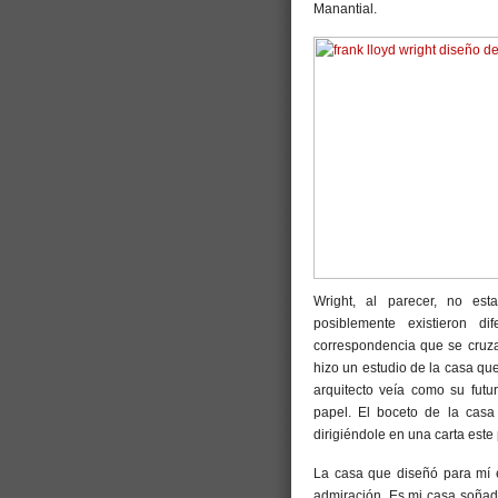
Manantial.
Wright, al parecer, no est
posiblemente existieron dif
correspondencia que se cruzar
hizo un estudio de la casa que
arquitecto veía como su futu
papel. El boceto de la casa
dirigiéndole en una carta este
La casa que diseñó para mí e
admiración. Es mi casa soñad