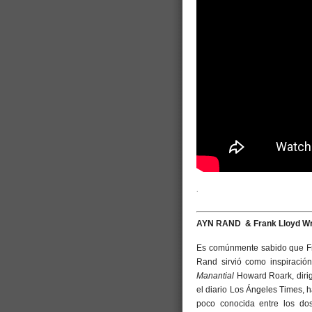
.
AYN RAND & Frank Lloyd Wr
Es comúnmente sabido que Fran
Rand sirvió como inspiración
Manantial
Howard Roark, dirigi
el diario Los Ángeles Times, 
poco conocida entre los dos