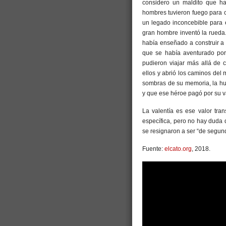
considero un maldito que ha
hombres tuvieron fuego para c
un legado inconcebible para e
gran hombre inventó la rueda
había enseñado a construir a
que se había aventurado por 
pudieron viajar más allá de 
ellos y abrió los caminos del
sombras de su memoria, la h
y que ese héroe pagó por su va
La valentía es ese valor tra
específica, pero no hay duda
se resignaron a ser “de segu
Fuente:
elcato.org
, 2018.