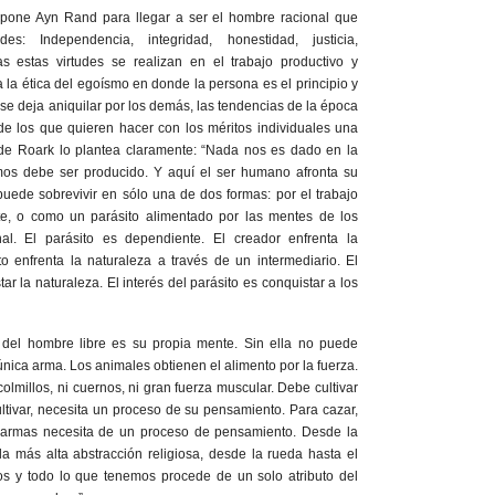
opone Ayn Rand para llegar a ser el hombre racional que
des: Independencia, integridad, honestidad, justicia,
as estas virtudes se realizan en el trabajo productivo y
 la ética del egoísmo en donde la persona es el principio y
 se deja aniquilar por los demás, las tendencias de la época
 de los que quieren hacer con los méritos individuales una
l de Roark lo plantea claramente: “Nada nos es dado en la
mos debe ser producido. Y aquí el ser humano afronta su
 puede sobrevivir en sólo una de dos formas: por el trabajo
, o como un parásito alimentado por las mentes de los
al. El parásito es dependiente. El creador enfrenta la
to enfrenta la naturaleza a través de un intermediario. El
ar la naturaleza. El interés del parásito es conquistar a los
 del hombre libre es su propia mente. Sin ella no puede
única arma. Los animales obtienen el alimento por la fuerza.
colmillos, ni cuernos, ni gran fuerza muscular. Debe cultivar
ultivar, necesita un proceso de su pensamiento. Para cazar,
 armas necesita de un proceso de pensamiento. Desde la
a más alta abstracción religiosa, desde la rueda hasta el
os y todo lo que tenemos procede de un solo atributo del