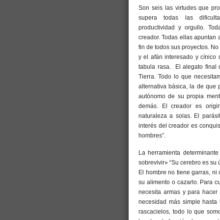
Son seis las virtudes que pr
supera todas las dificulta
productividad y orgullo. Tod
creador. Todas ellas apuntan a
fin de todos sus proyectos. No
y el afán interesado y cínico
tabula rasa. El alegato fina
Tierra. Todo lo que necesita
alternativa básica, la de que
autónomo de su propia mente
demás. El creador es origin
naturaleza a solas. El parási
interés del creador es conquist
hombres”.
La herramienta determinante
sobrevivir» “Su cerebro es su 
El hombre no tiene garras, ni 
su alimento o cazarlo. Para c
necesita armas y para hacer
necesidad más simple hasta l
rascacielos, todo lo que som