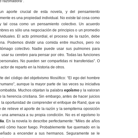
e razonadora”.
un aporte crucial de esta novela, y del pensamiento
a mente es una propiedad individual. No existe tal cosa como
ay tal cosa como un pensamiento colectivo. Un acuerdo
mbres es sólo una negociación de principios o un promedio
iduales. El acto primordial, el proceso de la razón, debe
ona. Podemos dividir una comida entre muchos, pero no
stómago colectivo. Nadie puede usar sus pulmones para
e usar su cerebro para pensar por otro. Todas las funciones
 personales. No pueden ser compartidas ni transferidas”. O
ctor de reparto en la historia de otros.
e del código del objetivismo filosófico: “El ego del hombre
humano”, aunque la mayor parte de las veces su iniciativa
combatida. Muchos objetan la palabra
egoísmo
y la valoran
 la herencia cristiana. Sin embargo, antes de hacer juicios
se la oportunidad de comprender el enfoque de Rand, que va
 de relieve el aporte de la razón y la sempiterna oposición
o una amenaza a su propia condición. No es el egoísmo lo
dia
. En la novela lo describe perfectamente: “Miles de años
brió cómo hacer fuego. Probablemente fue quemado en la
señado a encender a sus hermanos. Seguramente se le