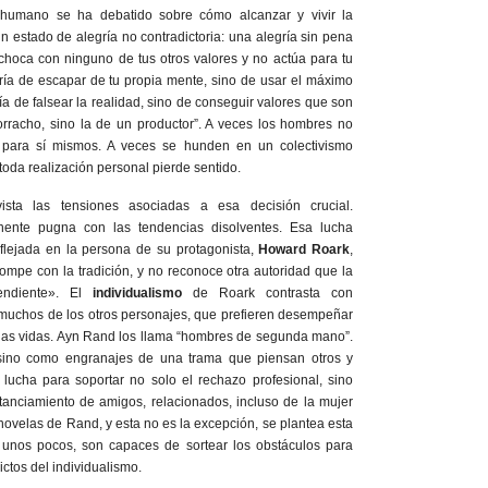
 humano se ha debatido sobre cómo alcanzar y vivir la
n estado de alegría no contradictoria: una alegría sin pena
choca con ninguno de tus otros valores y no actúa para tu
gría de escapar de tu propia mente, sino de usar el máximo
ía de falsear la realidad, sino de conseguir valores que son
orracho, sino la de un productor”. A veces los hombres no
r para sí mismos. A veces se hunden en un colectivismo
 toda realización personal pierde sentido.
ta las tensiones asociadas a esa decisión crucial.
nte pugna con las tendencias disolventes. Esa lucha
eflejada en la persona de su protagonista,
Howard Roark
,
rompe con la tradición, y no reconoce otra autoridad que la
endiente». El
individualismo
de Roark contrasta con
muchos de los otros personajes, que prefieren desempeñar
pias vidas. Ayn Rand los llama “hombres de segunda mano”.
sino como engranajes de una trama que piensan otros y
lucha para soportar no solo el rechazo profesional, sino
tanciamiento de amigos, relacionados, incluso de la mujer
ovelas de Rand, y esta no es la excepción, se plantea esta
o unos pocos, son capaces de sortear los obstáculos para
ctos del individualismo.