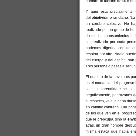
hombre: la función de su ment
Y aquí está precisamente 
del
objetivismo randiano
: “L
un cerebro colectivo. No h
realizado por un grupo de ho
de muchos pensamientos indiv
ser realizado por cada pers
podemos digerirla con un e
respirar por otro. Nadie pued
del cuerpo y del espíritu son
eres persona o pasas a ser un a
El nombre de la novela es part
es el manantial del progreso 
sea incomprendida e incluso 
negativamente, por razones de
al respecto, vale la pena dar
en camino contrario. Ella pone
de los que ven en el progres
que le preocupa, sino la
envi
atrás, un gran hombre descu
misma estaca que había en