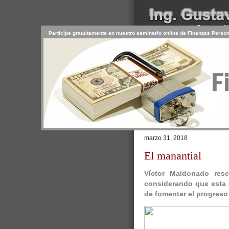
Participe gratuitamente en nuestro seminario online de Finanzas Perso
INICIO
SERVICIOS
PR
CONTACTO
USUARIO
Browse >
Home
/
75 años de «El ma
marzo 31, 2018
El manantial
Víctor Maldonado
rese
considerando que esta e
de fomentar el progres