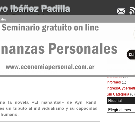
nales
UDENCIA APLICADA
SEMINARIOS
LA CONSULTORA
ARTÍCULOS
BOL
Categorías
Artículos
(5.732)
nantial» de Ayn Rand
Boletines
(39)
Informes
(1)
IngresoCybernet
Sin Categoría
(6)
Historial
ña la novela «El manantial» de Ayn Rand,
s un tributo al individualismo y su capacidad
Historial
o humano.