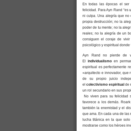
En todas las épocas el ser
felicidad. Para Ayn Rand “es u
ni culpa. Una alegría que no 
propia destrucción; no la ale
poder de tu mente; no la alegr
reales; no la alegría de un b
consiguen el coraje de vivi
psicológico y espiritual donde
Ayn Rand no pierde de vis
El
individualismo
en permane
espiritual es perfectamente r
«arquitecto e innovador, que 
de su propio juicio indep
el
colectivismo espiritual
de 
un rol secundario en sus pro
No viven para su felicidad 
favorece a los demás. Roark 
también la enemistad y el dis
que ama. En cada una de las n
lucha titánica en la que sol
mostrarse como los héroes invi