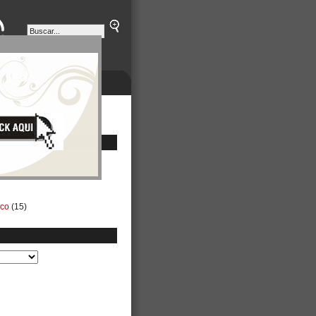
ETINES
NEGOCIOS
ico
(15)