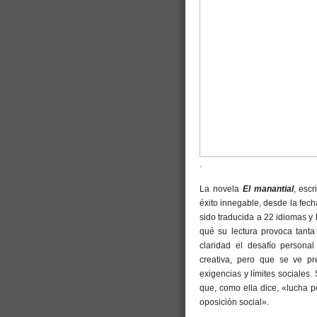
.
La novela
El manantial
, escr
éxito innegable, desde la fec
sido traducida a 22 idiomas y 
qué su lectura provoca tant
claridad el desafío persona
creativa, pero que se ve pr
exigencias y límites sociales.
que, como ella dice, «lucha po
oposición social».