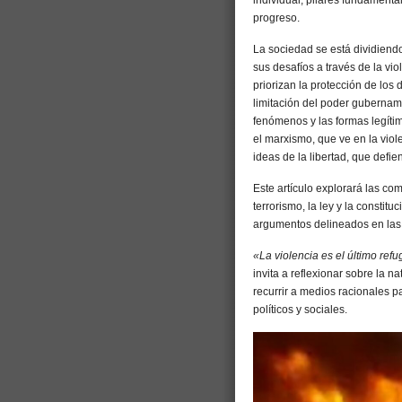
individual, pilares fundamental
progreso.
La sociedad se está dividiendo
sus desafíos a través de la vio
priorizan la protección de los d
limitación del poder gubername
fenómenos y las formas legítim
el marxismo, que ve en la viol
ideas de la libertad, que defie
Este artículo explorará las com
terrorismo, la ley y la constit
argumentos delineados en las
«La violencia es el último ref
invita a reflexionar sobre la n
recurrir a medios racionales pa
políticos y sociales.