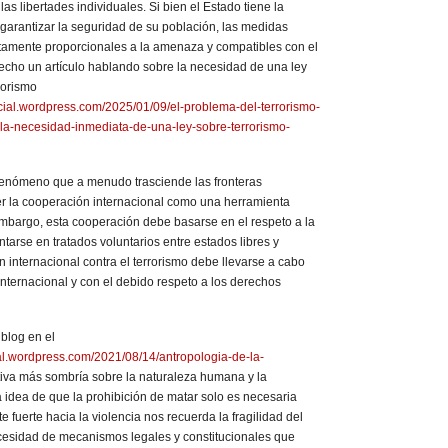
las libertades individuales. Si bien el Estado tiene la
garantizar la seguridad de su población, las medidas
ictamente proporcionales a la amenaza y compatibles con el
cho un artículo hablando sobre la necesidad de una ley
rorismo
ocial.wordpress.com/2025/01/09/el-problema-del-terrorismo-
la-necesidad-inmediata-de-una-ley-sobre-terrorismo-
fenómeno que a menudo trasciende las fronteras
 la cooperación internacional como una herramienta
embargo, esta cooperación debe basarse en el respeto a la
arse en tratados voluntarios entre estados libres y
 internacional contra el terrorismo debe llevarse a cabo
nternacional y con el debido respeto a los derechos
 blog en el
ial.wordpress.com/2021/08/14/antropologia-de-la-
va más sombría sobre la naturaleza humana y la
La idea de que la prohibición de matar solo es necesaria
 fuerte hacia la violencia nos recuerda la fragilidad del
ecesidad de mecanismos legales y constitucionales que