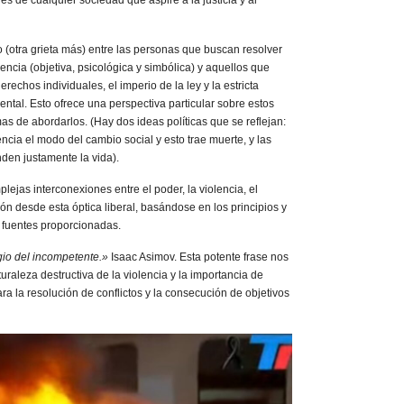
es de cualquier sociedad que aspire a la justicia y al
 (otra grieta más) entre las personas que buscan resolver
lencia (objetiva, psicológica y simbólica) y aquellos que
erechos individuales, el imperio de la ley y la estricta
ntal. Esto ofrece una perspectiva particular sobre estos
as de abordarlos. (Hay dos ideas políticas que se reflejan:
encia el modo del cambio social y esto trae muerte, y las
nden justamente la vida).
plejas interconexiones entre el poder, la violencia, el
ución desde esta óptica liberal, basándose en los principios y
 fuentes proporcionadas.
ugio del incompetente.»
Isaac Asimov. Esta potente frase nos
aturaleza destructiva de la violencia y la importancia de
ra la resolución de conflictos y la consecución de objetivos