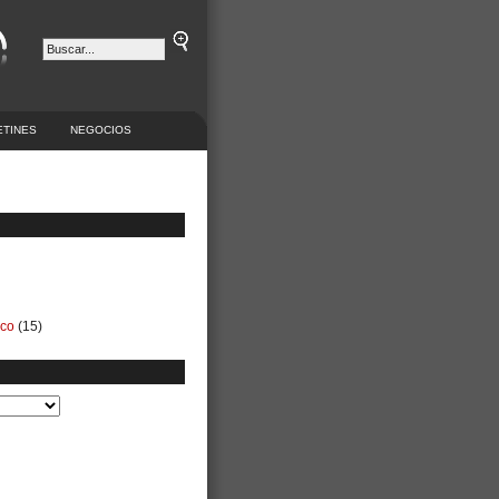
ETINES
NEGOCIOS
ico
(15)