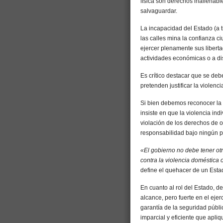
física son derechos inalienabl
salvaguardar.
La incapacidad del Estado (a t
las calles mina la confianza c
ejercer plenamente sus liberta
actividades económicas o a dis
Es crítico destacar que se de
pretenden justificar la violen
Si bien debemos reconocer la i
insiste en que la violencia ind
violación de los derechos de o
responsabilidad bajo ningún pre
«El gobierno no debe tener otro
contra la violencia doméstica 
define el quehacer de un Esta
En cuanto al rol del Estado, 
alcance, pero fuerte en el ejer
garantía de la seguridad públic
imparcial y eficiente que apliq