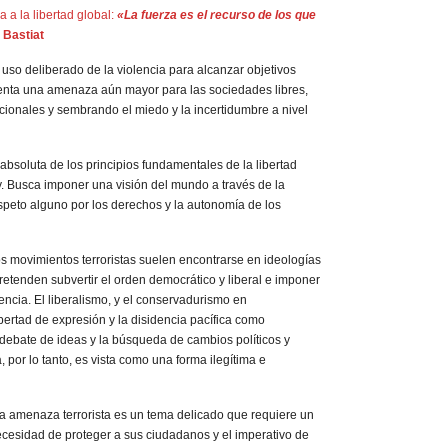
a la libertad global:
«La fuerza es el recurso de los que
 Bastiat
l uso deliberado de la violencia para alcanzar objetivos
esenta una amenaza aún mayor para las sociedades libres,
cionales y sembrando el miedo y la incertidumbre a nivel
absoluta de los principios fundamentales de la libertad
ley. Busca imponer una visión del mundo a través de la
respeto alguno por los derechos y la autonomía de los
os movimientos terroristas suelen encontrarse en ideologías
pretenden subvertir el orden democrático y liberal e imponer
encia. El liberalismo, y el conservadurismo en
ibertad de expresión y la disidencia pacífica como
debate de ideas y la búsqueda de cambios políticos y
a, por lo tanto, es vista como una forma ilegítima e
la amenaza terrorista es un tema delicado que requiere un
necesidad de proteger a sus ciudadanos y el imperativo de