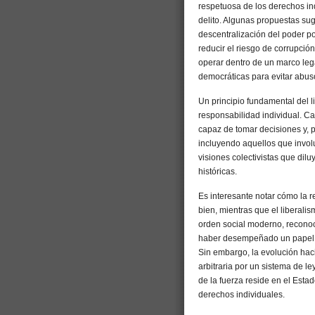
respetuosa de los derechos in
delito. Algunas propuestas sugi
descentralización del poder p
reducir el riesgo de corrupci
operar dentro de un marco legal
democráticas para evitar abus
Un principio fundamental del li
responsabilidad individual. 
capaz de tomar decisiones y, p
incluyendo aquellos que invol
visiones colectivistas que dil
históricas.
Es interesante notar cómo la r
bien, mientras que el liberalis
orden social moderno, reconoc
haber desempeñado un papel en
Sin embargo, la evolución haci
arbitraria por un sistema de l
de la fuerza reside en el Estad
derechos individuales.