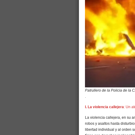
Patrullero de la Policia de la
.
I. La violencia callejera
: Un at
La violencia callejera, en su
robos y asaltos hasta disturbio
libertad individual y al orden 