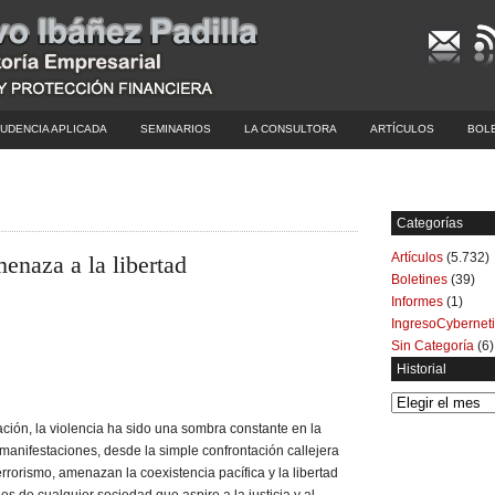
UDENCIA APLICADA
SEMINARIOS
LA CONSULTORA
ARTÍCULOS
BOL
Categorías
Artículos
(5.732)
enaza a la libertad
Boletines
(39)
Informes
(1)
IngresoCybernet
Sin Categoría
(6)
Historial
Historial
zación, la violencia ha sido una sombra constante en la
manifestaciones, desde la simple confrontación callejera
errorismo, amenazan la coexistencia pacífica y la libertad