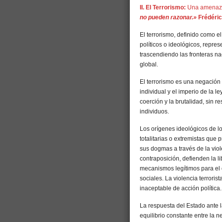
II. El Terrorismo:
Una amenaza 
no pueden razonar.»
Frédéric
El terrorismo, definido como e
políticos o ideológicos, repr
trascendiendo las fronteras na
global.
El terrorismo es una negación 
individual y el imperio de la 
coerción y la brutalidad, sin 
individuos.
Los orígenes ideológicos de l
totalitarias o extremistas que 
sus dogmas a través de la viol
contraposición, defienden la l
mecanismos legítimos para el 
sociales. La violencia terrorist
inaceptable de acción política.
La respuesta del Estado ante 
equilibrio constante entre la 