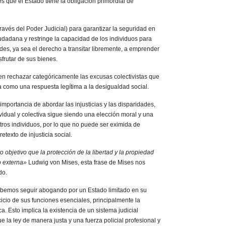
es que el Estado tiene la obligación primordial de
ravés del Poder Judicial) para garantizar la seguridad en
iudadana y restringe la capacidad de los individuos para
des, ya sea el derecho a transitar libremente, a emprender
frutar de sus bienes.
ben rechazar categóricamente las excusas colectivistas que
cia como una respuesta legítima a la desigualdad social.
mportancia de abordar las injusticias y las disparidades,
ividual y colectiva sigue siendo una elección moral y una
tros individuos, por lo que no puede ser eximida de
texto de injusticia social.
 objetivo que la protección de la libertad y la propiedad
o externa»
Ludwig von Mises, esta frase de Mises nos
do.
debemos seguir abogando por un Estado limitado en su
cicio de sus funciones esenciales, principalmente la
a. Esto implica la existencia de un sistema judicial
ue la ley de manera justa y una fuerza policial profesional y