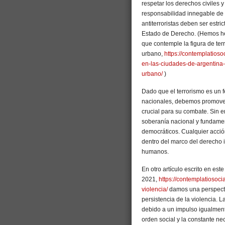
respetar los derechos civiles y 
responsabilidad innegable de 
antiterroristas deben ser estr
Estado de Derecho. (Hemos he
que contemple la figura de ter
urbano,
https://contemplatios
en-las-ciudades-de-argentina-
urbano/
)
Dado que el terrorismo es un 
nacionales, debemos promover
crucial para su combate. Sin 
soberanía nacional y fundament
democráticos. Cualquier acción
dentro del marco del derecho i
humanos.
En otro artículo escrito en este
2021,
https://contemplatiosoc
violencia/
damos una perspecti
persistencia de la violencia. 
debido a un impulso igualmente
orden social y la constante n