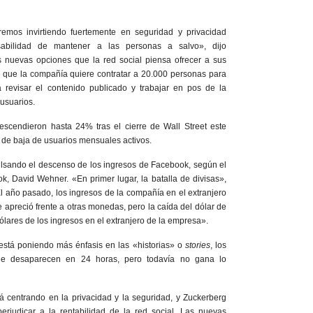
remos invirtiendo fuertemente en seguridad y privacidad
abilidad de mantener a las personas a salvo», dijo
as nuevas opciones que la red social piensa ofrecer a sus
 que la compañía quiere contratar a 20.000 personas para
 revisar el contenido publicado y trabajar en pos de la
 usuarios.
scendieron hasta 24% tras el cierre de Wall Street este
 de baja de usuarios mensuales activos.
ulsando el descenso de los ingresos de Facebook, según el
ok, David Wehner. «En primer lugar, la batalla de divisas»,
El año pasado, los ingresos de la compañía en el extranjero
 apreció frente a otras monedas, pero la caída del dólar de
dólares de los ingresos en el extranjero de la empresa».
stá poniendo más énfasis en las «historias» o
stories
, los
ue desaparecen en 24 horas, pero todavía no gana lo
á centrando en la privacidad y la seguridad, y Zuckerberg
erjudicar a la rentabilidad de la red social. Las nuevas