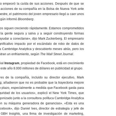
lo empeoró la caída de sus acciones. Después de que se
 acciones de su compañía en la Bolsa de Nueva York ante
estre, el patrimonio del joven empresario llegó a caer unos
según informó
Bloomberg
.
os siguen creciendo rápidamente. Estamos comprometidos
 la gente segura y salva y a seguir construyendo formas
ayudar a conectarse», dijo Mark Zuckerberg. El empresario
nificativo impacto por el escándalo de robo de datos de
ma Cambridge Analytica y descubierto meses atrás, pero los
estran un enfriamiento, según
The Wall Street Journal
.
cial
Instagram
, propiedad de Facebook, está en crecimiento
 este año 8.000 millones de dólares en publicidad al grupo.
res de la compañía, incluido su director ejecutivo, Mark
g, añadieron que no es probable que la trayectoria mejore
to plazo, especialmente a medida que Facebook gasta para
eguridad de los usuarios», explicó el New York Times, que
gonizado junto a la consultora polítuca Cambridge Analytica
 en su máquina generadora de ganancias». «Esta es una
ebook», dijo Daniel Ives, director de estrategia y jefe de
 GBH Insights, una firma de investigación de marketing,