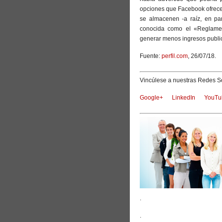
opciones que Facebook ofrece 
se almacenen -a raíz, en pa
conocida como el «Reglamen
generar menos ingresos publici
Fuente:
perfil.com
, 26/07/18.
Vincúlese a nuestras Redes So
Google+
LinkedIn
YouTu
.
.