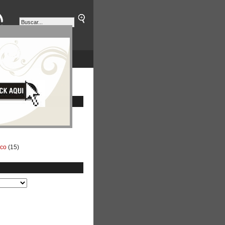
ETINES
NEGOCIOS
ico
(15)