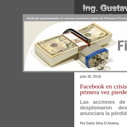
Participe gratuitamente en nuestro seminario online de Finanzas Perso
INICIO
SERVICIOS
PR
CONTACTO
USUARIO
Browse >
Home
/
La crisis de Face
julio 30, 2018
Facebook en crisis
primera vez pierd
Las acciones de
desplomaron de
anunciara la pérdid
Por Darío Silva D’Andrea.