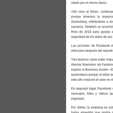
citado por el mismo diario.
«De cara al futuro, continua
porque tenemos la respons
Zuckerberg, refiriéndose a l
usuarios. También se anunció
fines de 2018 para ayudar a
seguridad de los datos de sus
Las acciones de Facebook de
miércoles después del reporte
Tres factores clave están imp
director financiero de Facebo
explicó el Business Insider. «
aumentaron porque el dólar se
este año reducirá el valor en 
En segundo lugar, Facebook e
mensajes, fotos y vídeos q
esperado.
Por último, la empresa se est
había advertido que podría p