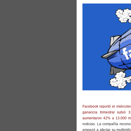
.
Facebook reportó el miércoles
ganancia trimestral subió
aumentaron 42% a 13.000 mil
noticias. La compañía recono
empezó a afectar su multimill