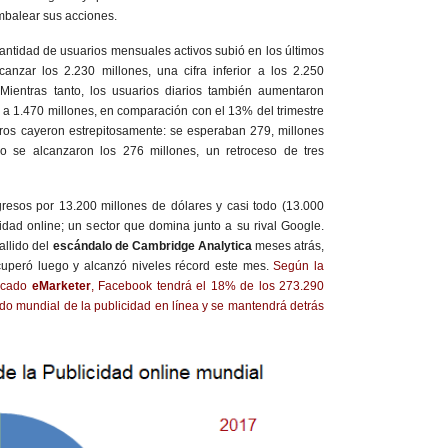
ambalear sus acciones.
cantidad de usuarios mensuales activos subió en los últimos
nzar los 2.230 millones, una cifra inferior a los 2.250
Mientras tanto, los usuarios diarios también aumentaron
a 1.470 millones, en comparación con el 13% del trimestre
eros cayeron estrepitosamente: se esperaban 279, millones
lo se alcanzaron los 276 millones, un retroceso de tres
esos por 13.200 millones de dólares y casi todo (13.000
cidad online; un sector que domina junto a su rival Google.
allido del
escándalo de Cambridge Analytica
meses atrás,
cuperó luego y alcanzó niveles récord este mes.
Según la
ercado
eMarketer
, Facebook tendrá el 18% de los 273.290
do mundial de la publicidad en línea y se mantendrá detrás