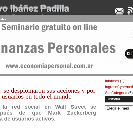
nales
UDENCIA APLICADA
SEMINARIOS
LA CONSULTORA
ARTÍCULOS
BOL
Categorías
Artículos
(5.732)
book
Boletines
(39)
Informes
(1)
IngresoCybernet
: se desplomaron sus acciones y por
Sin Categoría
(6)
e usuarios en todo el mundo
Historial
 la red social en Wall Street se
Historial
spués de que Mark Zuckerberg
a de usuarios activos.