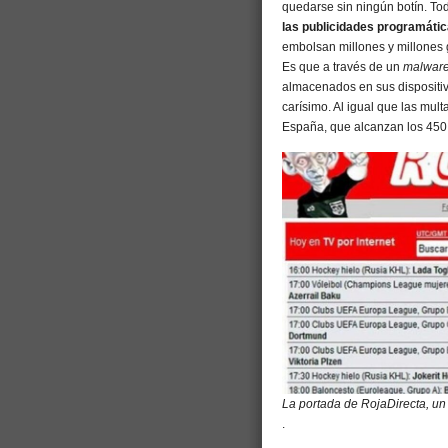
quedarse sin ningún botín. Tod
las publicidades programáti
embolsan millones y millones g
Es que a través de un
malwar
almacenados en sus dispositiv
carísimo. Al igual que las mul
España, que alcanzan los 450
La portada de RojaDirecta, un 
.