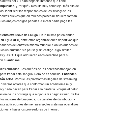
ros detrás del 7. Es un negocio inmenso que tiene
 impunidad.
¿Por qué? Resulta muy complejo, más allá de
, identificar los responsables de los sitios y de los
delitos nuevos que en muchos países ni siquiera forman
e los añejos códigos penales. Así casi nadie paga las
miento exclusivo de LaLiga
. En la misma pelea andan
a
NFL
y la
UFC
, entre otras organizaciones deportivas que
s fuertes del entretenimiento mundial. Son los dueños de
los usufructúan sin pausa y sin castigo. Algo similar
vas y las OTT que adquieren esos derechos para su
on cuantiosas
.
azos cruzados. Los dueños de los derechos trabajan en
para frenar esta sangría. Pero no es sencillo.
Entienden
stán solos
. Porque las plataformas ilegales de streaming
e diversos actores que conforman un ecosistema muy
 y nada hacen para frenar a la piratería. Porque el delito
ración de los hostings que alojan a las páginas web, de los
los motores de búsqueda, los canales de distribución -
hasta aplicaciones de mensajería-, los sistemas operativos,
ciones, y hasta los proveedores de internet.