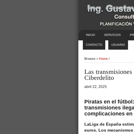
INICIO
SERVICIOS
PR
CONTACTO
USUARIO
Browse >
Home
/
Las transmisiones p
Ciberdelito
abril 22, 2025
Piratas en el fútbol
transmisiones ilega
complicaciones en 
LaLiga de España estim
euros. Los mecanismos q