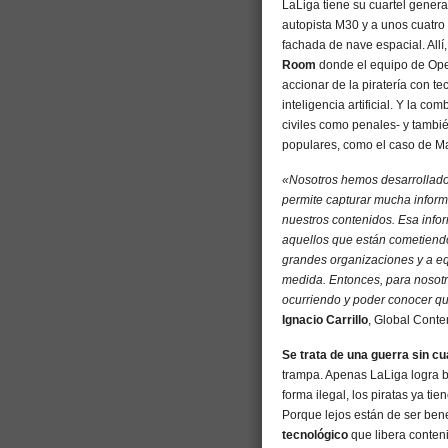
LaLiga tiene su cuartel general
autopista M30 y a unos cuatro
fachada de nave espacial. Allí
Room
donde el equipo de Ope
accionar de la piratería con t
inteligencia artificial. Y la c
civiles como penales- y tambi
populares, como el caso de Ma
«Nosotros hemos desarrollado
permite capturar mucha informa
nuestros contenidos. Esa inform
aquellos que están cometiendo 
grandes organizaciones y a e
medida. Entonces, para nosotr
ocurriendo y poder conocer qu
Ignacio Carrillo
, Global Conte
Se trata de una guerra sin cu
trampa. Apenas LaLiga logra b
forma ilegal, los piratas ya ti
Porque lejos están de ser ben
tecnológico
que libera conten