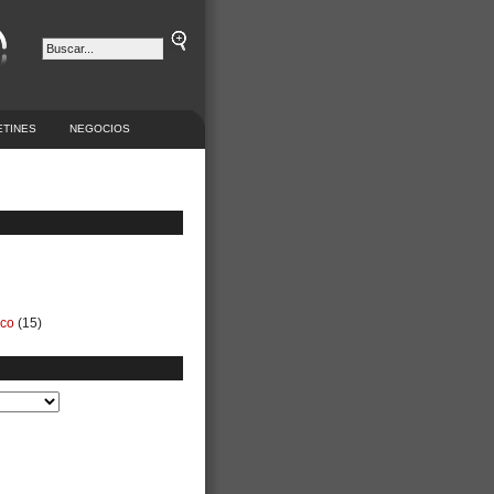
ETINES
NEGOCIOS
ico
(15)