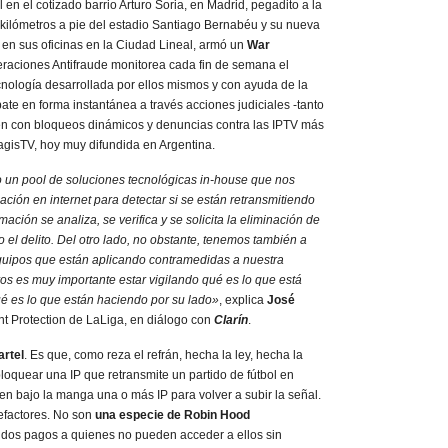
 en el cotizado barrio Arturo Soria, en Madrid, pegadito a la
 kilómetros a pie del estadio Santiago Bernabéu y su nueva
, en sus oficinas en la Ciudad Lineal, armó un
War
raciones Antifraude monitorea cada fin de semana el
ecnología desarrollada por ellos mismos y con ayuda de la
ombate en forma instantánea a través acciones judiciales -tanto
én con bloqueos dinámicos y denuncias contra las IPTV más
gisTV, hoy muy difundida en Argentina.
 un pool de soluciones tecnológicas in-house que nos
ción en internet para detectar si se están retransmitiendo
ación se analiza, se verifica y se solicita la eliminación de
el delito. Del otro lado, no obstante, tenemos también a
quipos que están aplicando contramedidas a nuestra
os es muy importante estar vigilando qué es lo que está
é es lo que están haciendo por su lado»
, explica
José
nt Protection de LaLiga, en diálogo con
Clarín
.
artel
. Es que, como reza el refrán, hecha la ley, hecha la
loquear una IP que retransmite un partido de fútbol en
enen bajo la manga una o más IP para volver a subir la señal.
efactores. No son
una especie de Robin Hood
idos pagos a quienes no pueden acceder a ellos sin