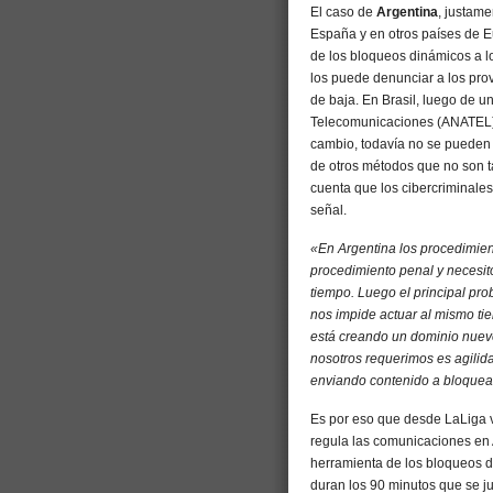
El caso de
Argentina
, justam
España y en otros países de E
de los bloqueos dinámicos a l
los puede denunciar a los pr
de baja. En Brasil, luego de u
Telecomunicaciones (ANATEL) 
cambio, todavía no se pueden l
de otros métodos que no son t
cuenta que los cibercriminales
señal.
«En Argentina los procedimient
procedimiento penal y necesit
tiempo. Luego el principal pr
nos impide actuar al mismo tie
está creando un dominio nuevo
nosotros requerimos es agilid
enviando contenido a bloquear,
Es por eso que desde LaLiga 
regula las comunicaciones en A
herramienta de los bloqueos di
duran los 90 minutos que se j