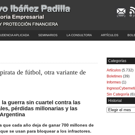
UDENCIA APLICADA
SEMINARIOS
LA CONSULTORA
ARTÍCULOS
BOL
Categorías
Artículos
(5.732)
irata de fútbol, otra variante de
Boletines
(39)
Informes
(1)
IngresoCybernet
Sin Categoría
(6)
Historial
: la guerra sin cuartel contra las
les, pérdidas millonarias y las
Historial
Argentina
a que cada año deja de ganar 700 millones de
ue se usan para bloquear a los infractores.