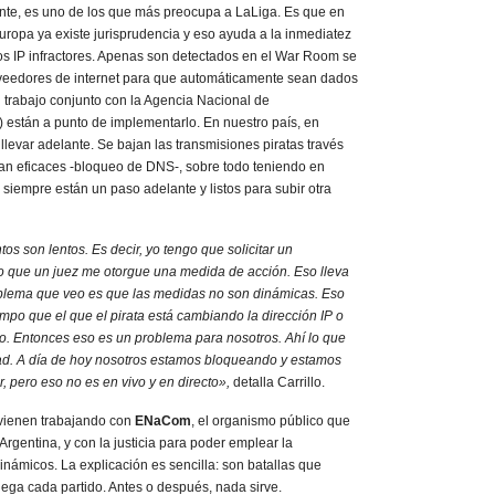
ente, es uno de los que más preocupa a LaLiga. Es que en
uropa ya existe jurisprudencia y eso ayuda a la inmediatez
os IP infractores. Apenas son detectados en el War Room se
oveedores de internet para que automáticamente sean dados
n trabajo conjunto con la Agencia Nacional de
están a punto de implementarlo. En nuestro país, en
levar adelante. Se bajan las transmisiones piratas través
an eficaces -bloqueo de DNS-, sobre todo teniendo en
 siempre están un paso adelante y listos para subir otra
os son lentos. Es decir, yo tengo que solicitar un
o que un juez me otorgue una medida de acción. Eso lleva
oblema que veo es que las medidas no son dinámicas. Eso
mpo que el que el pirata está cambiando la dirección IP o
. Entonces eso es un problema para nosotros. Ahí lo que
ad. A día de hoy nosotros estamos bloqueando y estamos
 pero eso no es en vivo y en directo»,
detalla Carrillo.
vienen trabajando con
ENaCom
, el organismo público que
rgentina, y con la justicia para poder emplear la
námicos. La explicación es sencilla: son batallas que
uega cada partido. Antes o después, nada sirve.