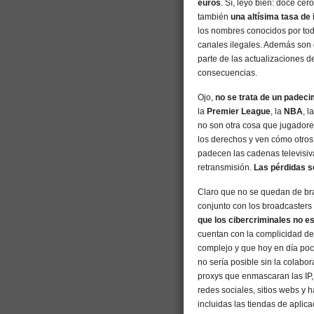
euros
. Sí, leyó bien: doce ce
también
una altísima tasa de
los nombres conocidos por todos
canales ilegales. Además son 
parte de las actualizaciones d
consecuencias.
Ojo,
no se trata de un padeci
la
Premier League
, la
NBA
, l
no son otra cosa que jugadore
los derechos y ven cómo otros 
padecen las cadenas televisi
retransmisión.
Las pérdidas s
Claro que no se quedan de br
conjunto con los broadcasters 
que los cibercriminales no e
cuentan con la complicidad d
complejo y que hoy en día poco
no sería posible sin la colabo
proxys que enmascaran las IP, 
redes sociales, sitios webs y 
incluidas las tiendas de aplica