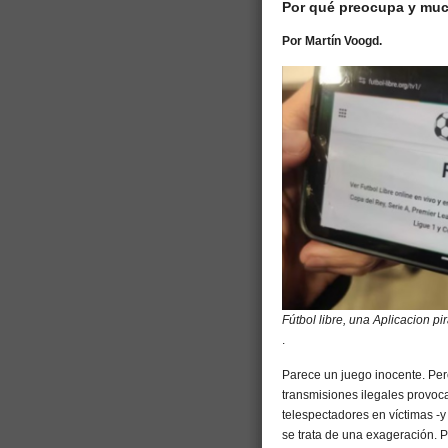
Por qué preocupa y much
Por Martín Voogd.
Fútbol libre, una Aplicacion pi
.
Parece un juego inocente. Pero
transmisiones ilegales provoc
telespectadores en víctimas -y
se trata de una exageración. 