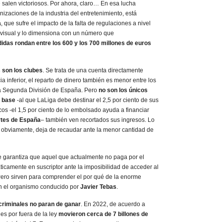
salen victoriosos. Por ahora, claro… En esa lucha
aciones de la industria del entretenimiento, está
a
, que sufre el impacto de la falta de regulaciones a nivel
ovisual y lo dimensiona con un número que
idas rondan entre los 600 y los 700 millones de euros
 son los clubes
. Se trata de una cuenta directamente
a inferior, el reparto de dinero también es menor entre los
 la Segunda División de España. Pero
no son los únicos
l base
-al que LaLiga debe destinar el 2,5 por ciento de sus
icos -el 1,5 por ciento de lo embolsado ayuda a financiar
rtes de España
– también ven recortados sus ingresos. Lo
, obviamente, deja de recaudar ante la menor cantidad de
e garantiza que aquel que actualmente no paga por el
icamente en suscriptor ante la imposibilidad de acceder al
 Pero sirven para comprender el por qué de la enorme
n el organismo conducido por
Javier Tebas
.
rcriminales no paran de ganar
. En 2022, de acuerdo a
nes por fuera de la ley
movieron cerca de 7 billones de