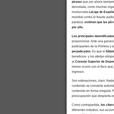
piratas
que por ahora siempre 
denodada, como muchas organiz
involucrada
LaLiga de Españ
mundial contra el fraude audi
paraliza:
estiman que las pérd
por año
.
Los principales damnificados
proporcional. Ante una gananci
participantes de la Primera y
perjudicados
. Es que el
fútbo
beneficios- y los atletas olímp
al
Consejo Superior de Depo
mismo ocurre con el fisco que
ingresos.
Son estimaciones, claro. Nadi
contenido se convierta automát
contenido en forma irregular.
preocupación que despierta e
Como contrapartida,
los cibe
diferentes estudios, sus accio