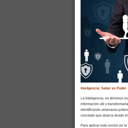
Inteligencia: Saber es Poder
La Inteligencia, en términos es
información útil y transformarl
identificando amenazas potenc
concepto que abarca desde el 
Para aplicar esta noción en la