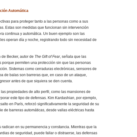
cción Automática
ectivas para proteger tanto a las personas como a sus
as. Estas son medidas que funcionan sin intervención
a continua y automática. Un buen ejemplo son las
les operan día y noche, registrando todo sin necesidad de
n de Becker, autor de
The Gift of Fear
, señala que las
s porque permiten una protección sin que las personas
ación. Sistemas como cerraduras electrónicas, sensores de
a de balas son barreras que, en caso de un ataque,
agresor antes de que siquiera se den cuenta.
 las propiedades de alto perfil, como las mansiones de
rporar este tipo de defensas. Kim Kardashian, por ejemplo,
salto en París, reforzó significativamente la seguridad de su
e de barreras automáticas, desde vallas eléctricas hasta
s radican en su permanencia y constancia. Mientras que la
rdias de seguridad, puede fallar o distraerse, las defensas