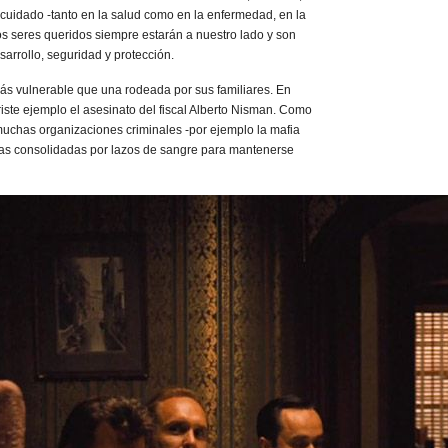
 cuidado -tanto en la salud como en la enfermedad, en la
ros seres queridos siempre estarán a nuestro lado y son
sarrollo, seguridad y protección.
s vulnerable que una rodeada por sus familiares. En
iste ejemplo el asesinato del fiscal Alberto Nisman. Como
uchas organizaciones criminales -por ejemplo la mafia
uras consolidadas por lazos de sangre para mantenerse