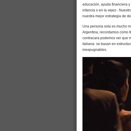
educación, ayuda financiera y
infancia o en la vejez-. Nuest
nuestra mejor estrategia de de
Una persona sola es mucho má
Argentina, recordamos como tr
contracara podemos ver que m
italiana- se basan en estruct
inexpugnables.