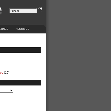
ETINES
NEGOCIOS
ico
(15)