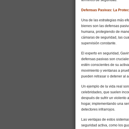
términos de seguridad.
Defensas Pasivas: La Prote
Una de las estrategias más ef
bienes son las defensas pasiv
humana, protegiendo de maner
cámaras de seguridad, las cua
supervisión constante.
El experto en seguridad, Gavi
defensas pasivas son cruciale
estén conscientes de su activ
movimiento y ventanas a prueb
pueden retrasar o detener al 
Un ejemplo de la vida real son
celebridades, que suelen inco
después de sufrir un violento a
hogar, implementando una seri
detectores infrarrojos.
Las ventajas de estos sistema
seguridad activa, como los gua