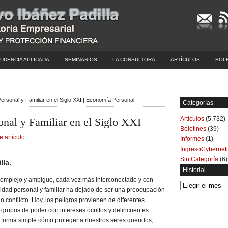
UDENCIA APLICADA
SEMINARIOS
LA CONSULTORA
ARTÍCULOS
BOL
ersonal y Familiar en el Siglo XXI | Economía Personal
Categorías
Artículos
(5.732)
onal y Familiar en el Siglo XXI
Boletines
(39)
e artículo
Informes
(1)
IngresoCybernet
Sin Categoría
(6)
lla.
Historial
, complejo y ambiguo, cada vez más interconectado y con
Historial
idad personal y familiar ha dejado de ser una preocupación
o conflicto. Hoy, los peligros provienen de diferentes
s, grupos de poder con intereses ocultos y delincuentes
forma simple cómo proteger a nuestros seres queridos,