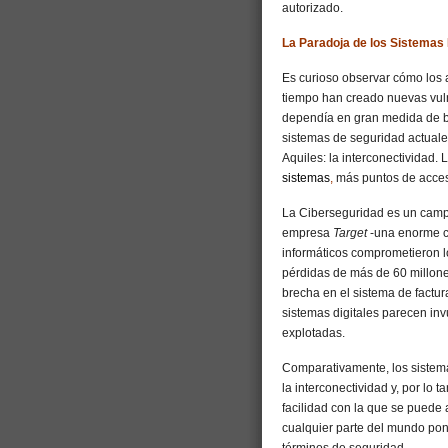
autorizado.
La Paradoja de los Sistema
Es curioso observar cómo los a
tiempo han creado nuevas vuln
dependía en gran medida de bar
sistemas de seguridad actuale
Aquiles: la interconectividad.
sistemas
,
más puntos de acceso
La Ciberseguridad es un camp
empresa
Target
-una enorme c
informáticos comprometieron l
pérdidas de más de 60 millone
brecha en el sistema de factur
sistemas digitales parecen inv
explotadas.
Comparativamente, los sistema
la interconectividad y, por lo 
facilidad con la que se puede
cualquier parte del mundo pon