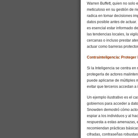
Warren Buffett, quien no solo 
meticuloso en su gestión de r
radica en tomar decisiones imp
datos posible antes de actuar.
es esencial estar informado d
las tendencias locales, la vi
cercanas o incluso prestar at
actuar como barreras protecto
Contrainteligencia: Proteger 
Si la Inteligencia se centra en
protegerla de actores malinten
puede aplicarse de múltiples m
evitar que terceros accedan a 
Un ejemplo ilustrativo es el 
gobiernos para acceder a dato
Snowden demostró cómo actore
espiar a los individuos y al ha
respuesta a estas amenazas, e
recomiendan prácticas básicas
cifradas, contraseñas robustas