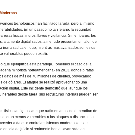
s Modernos
vances tecnológicos han facilitado la vida, pero al mismo
erabilidades. En un pasado no tan lejano, la seguridad
reras físicas: muros, llaves y vigilancia. Sin embargo, los
s, altamente digitalizados, a menudo presentan un talón de
 La ironía radica en que, mientras más avanzados son estos
 vulnerables pueden existir.
o que ejemplifica esta paradoja. Tomemos el caso de la
adena minorista norteamericana- en 2013, donde piratas
os datos de más de 70 millones de clientes, provocando
s de dólares. El ataque se realizó aprovechando una
ación digital. Este incidente demostró que, aunque los
ulnerables desde fuera, sus estructuras internas pueden ser
s físicos antiguos, aunque rudimentarios, no dependían de
tanto, eran menos vulnerables a los ataques a distancia. La
 acceder a datos o controlar sistemas modernos desde
e en tela de juicio si realmente hemos avanzado en