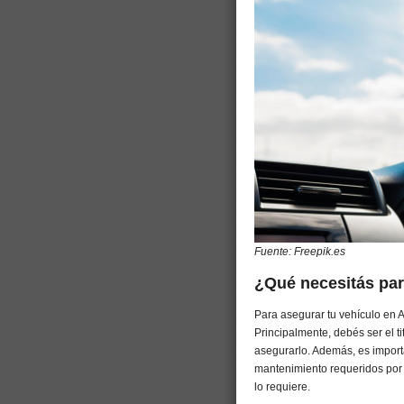
Fuente: Freepik.es
¿Qué necesitás par
Para asegurar tu vehículo en Ar
Principalmente, debés ser el ti
asegurarlo. Además, es import
mantenimiento requeridos por l
lo requiere.