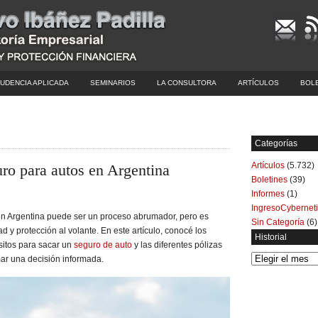
UDENCIA APLICADA
SEMINARIOS
LA CONSULTORA
ARTÍCULOS
BOL
Categorías
Artículos
(5.732)
ro para autos en Argentina
Boletines
(39)
Informes
(1)
IngresoCybernet
n Argentina puede ser un proceso abrumador, pero es
Sin Categoría
(6)
d y protección al volante. En este artículo, conocé los
Historial
sitos para sacar un
seguro de auto
y las diferentes pólizas
Historial
ar una decisión informada.