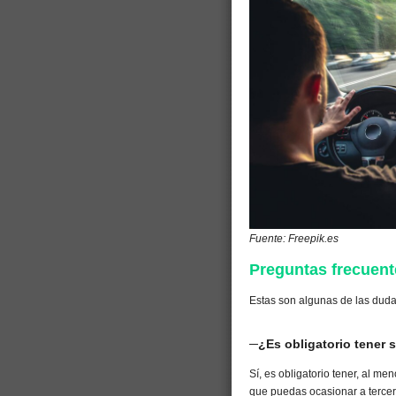
Fuente: Freepik.es
Preguntas frecuent
Estas son algunas de las dudas
─¿Es obligatorio tener 
Sí, es obligatorio tener, al me
que puedas ocasionar a tercer