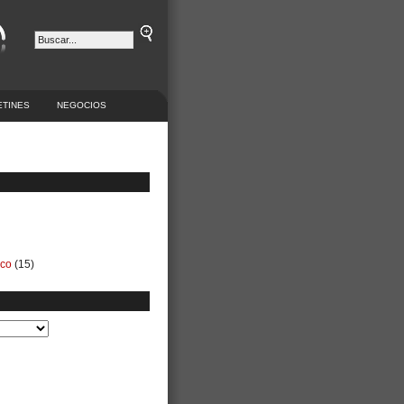
ETINES
NEGOCIOS
ico
(15)