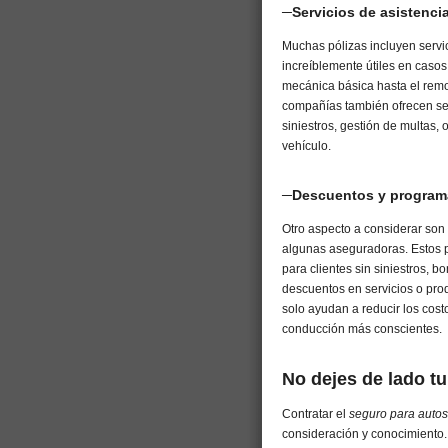
─Servicios de asistenci
Muchas pólizas incluyen servi
increíblemente útiles en caso
mecánica básica hasta el remo
compañías también ofrecen ser
siniestros, gestión de multas
vehículo.
─Descuentos y programa
Otro aspecto a considerar son
algunas aseguradoras. Estos p
para clientes sin siniestros, bo
descuentos en servicios o pro
solo ayudan a reducir los cost
conducción más conscientes.
No dejes de lado tu
Contratar el
seguro para auto
consideración y conocimiento.