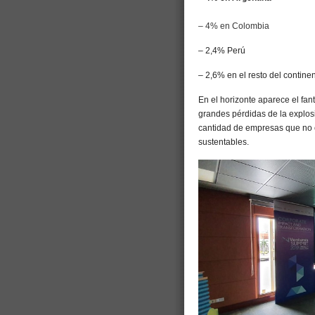
– 4% en Colombia
– 2,4% Perú
– 2,6% en el resto del contine
En el horizonte aparece el fan
grandes pérdidas de la explosi
cantidad de empresas que no 
sustentables.