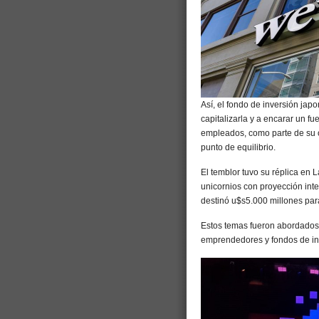
Así, el fondo de inversión jap
capitalizarla y a encarar un f
empleados, como parte de su op
punto de equilibrio.
El temblor tuvo su réplica en
unicornios con proyección int
destinó u$s5.000 millones par
Estos temas fueron abordado
emprendedores y fondos de in