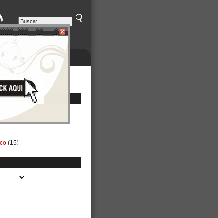
ETINES
NEGOCIOS
ico
(15)