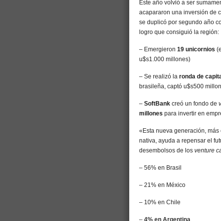
Este año volvió a ser sumament
acapararon una inversión de ca
se duplicó por segundo año c
logro que consiguió la región:
– Emergieron
19 unicornios
(e
u$s1.000 millones)
– Se realizó la
ronda de capit
brasileña, captó u$s500 millo
–
SoftBank
creó un fondo de
millones
para invertir en emp
«Esta nueva generación, más di
nativa, ayuda a repensar el fu
desembolsos de los
venture ca
– 56% en Brasil
– 21% en México
– 10% en Chile
–
4% en Argentina