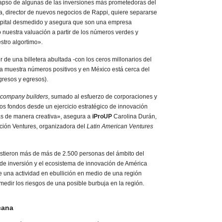
lapso de algunas de las inversiones más prometedoras del
a, director de nuevos negocios de Rappi, quiere separarse
apital desmedido y asegura que son una empresa
nuestra valuación a partir de los números verdes y
stro algortimo».
r de una billetera abultada -con los ceros millonarios del
ya muestra números positivos y en México está cerca del
ngresos y egresos).
company builders
, sumado al esfuerzo de corporaciones y
os fondos desde un ejercicio estratégico de innovación
ás de manera creativa», asegura a
iProUP
Carolina Durán,
ación Ventures, organizadora del
Latin American Ventures
sistieron más de más de 2.500 personas del ámbito del
e inversión y el ecosistema de innovación de América
de una actividad en ebullición en medio de una región
edir los riesgos de una posible burbuja en la región.
cana