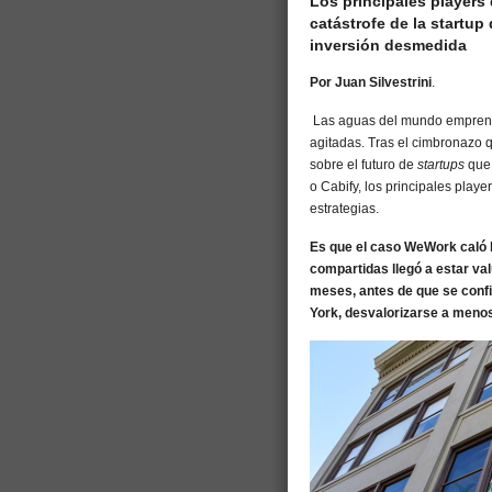
Los principales players 
catástrofe de la startup
inversión desmedida
Por Juan Silvestrini
.
Las aguas del mundo emprende
agitadas. Tras el cimbronazo 
sobre el futuro de
startups
que
o Cabify, los principales play
estrategias.
Es que el caso WeWork caló h
compartidas llegó a estar va
meses, antes de que se confi
York, desvalorizarse a menos 