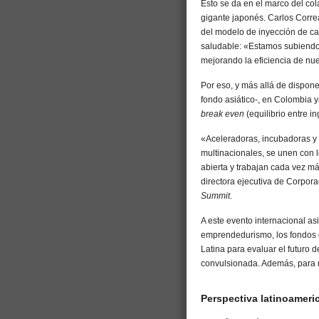
Esto se da en el marco del co
gigante japonés. Carlos Corre
del modelo de inyección de c
saludable: «Estamos subiendo 
mejorando la eficiencia de nue
Por eso, y más allá de dispone
fondo asiático-, en Colombia 
break even
(equilibrio entre i
«Aceleradoras, incubadoras y
multinacionales, se unen con l
abierta y trabajan cada vez m
directora ejecutiva de Corpor
Summit
.
A este evento internacional a
emprendedurismo, los fondos d
Latina para evaluar el futuro 
convulsionada. Además, para m
Perspectiva latinoameri