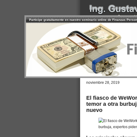
Participe gratuitamente en nuestro seminario online de Finanzas Perso
INICIO
SERVICIOS
PR
CONTACTO
USUARIO
Browse >
Home
/
El fiasco de We W
noviembre 28, 2019
El fiasco de WeWor
temor a otra burbuj
nuevo