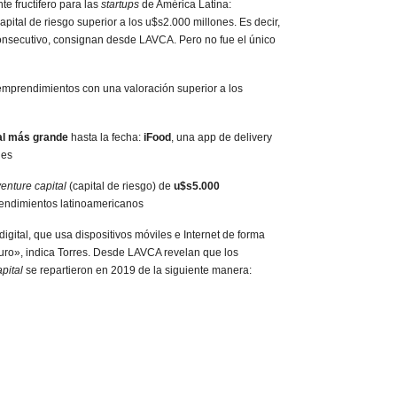
e fructífero para las
startups
de América Latina:
pital de riesgo superior a los u$s2.000 millones. Es decir,
onsecutivo, consignan desde LAVCA. Pero no fue el único
mprendimientos con una valoración superior a los
al más grande
hasta la fecha:
iFood
, una app de delivery
nes
venture capital
(capital de riesgo) de
u$s5.000
rendimientos latinoamericanos
gital, que usa dispositivos móviles e Internet de forma
turo», indica Torres. Desde LAVCA revelan que los
pital
se repartieron en 2019 de la siguiente manera: