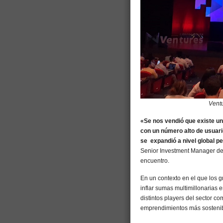
Vent
«Se nos vendió que existe un
con un número alto de usuari
se expandió a nivel global p
Senior Investment Manager del
encuentro.
En un contexto en el que los g
inflar sumas multimillonarias
distintos players del sector c
emprendimientos más sostenibl