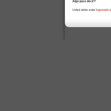
Algo para decir?
Usted debe estar
logueado
p