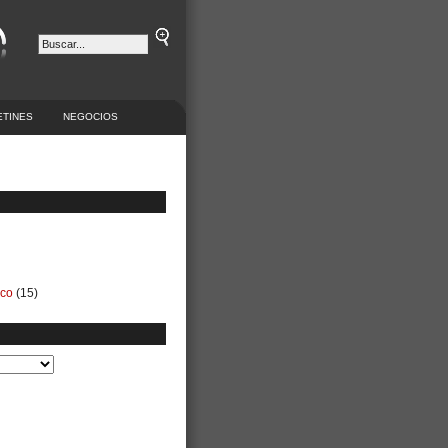
ETINES
NEGOCIOS
ico
(15)