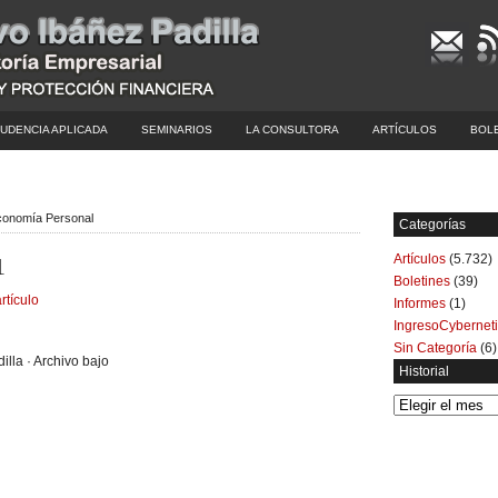
UDENCIA APLICADA
SEMINARIOS
LA CONSULTORA
ARTÍCULOS
BOL
Economía Personal
Categorías
Artículos
(5.732)
1
Boletines
(39)
rtículo
Informes
(1)
IngresoCybernet
Sin Categoría
(6)
illa · Archivo bajo
Historial
Historial