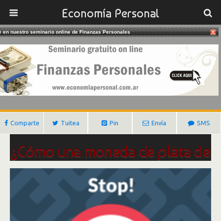
Economía Personal
te en nuestro seminario online de Finanzas Personales
12/02/2017
Un Dólar Que Vale Diez Millones
Gustavo Ibañez Padilla
Comparte
Tuitea
Pin
Envía
SMS
¿Cómo una moneda de plata de
1 dólar, puede valer US$ 10
millones?
Según los expertos, este fue el primer