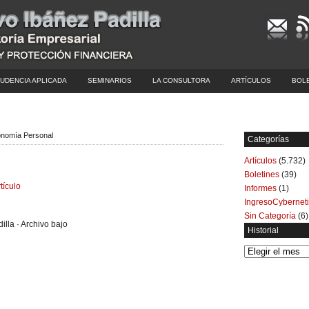
UDENCIA APLICADA
SEMINARIOS
LA CONSULTORA
ARTÍCULOS
BOL
conomía Personal
Categorías
Artículos
(5.732)
Boletines
(39)
tículo
Informes
(1)
IngresoCybernet
Sin Categoría
(6)
illa · Archivo bajo
Historial
Historial