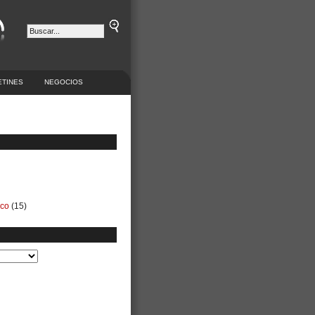
ETINES
NEGOCIOS
ico
(15)