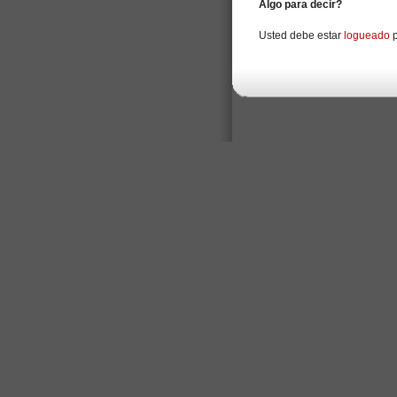
Algo para decir?
Usted debe estar
logueado
p