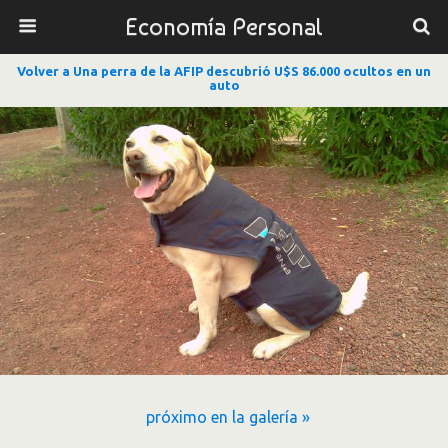
Economía Personal
Volver a Una perra de la AFIP descubrió U$S 86.000 ocultos en un
auto
próximo en la galería »