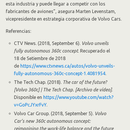
esta industria y puede llegar a competir con los
fabricantes de aviones”, asegura Marten Levenstam,
vicepresidente en estrategia corporativa de Volvo Cars.
Referencias:
CTV News. (2018, September 6).
Volvo unveils
fully autonomous 360c concept
. Recuperado el
18 de Setiembre de 2018
de
https://www.ctvnews.ca/autos/volvo-unveils-
fully-autonomous-360c-concept-1.4081954
.
The Tech Chap. (2018).
The car of the future?
[Volvo 360c] | The Tech Chap. [Archivo de vídeo]
.
Disponible en
https://www.youtube.com/watch?
v=GoPcJYxrFvY
.
Volvo Car Group. (2018, September 5).
Volvo
Car’s new 360c autonomous concept:
reimagining the work-life balance and the future