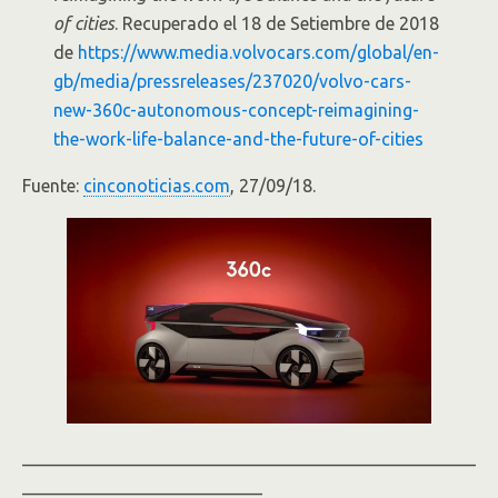
of cities
. Recuperado el 18 de Setiembre de 2018
de
https://www.media.volvocars.com/global/en-
gb/media/pressreleases/237020/volvo-cars-
new-360c-autonomous-concept-reimagining-
the-work-life-balance-and-the-future-of-cities
Fuente:
cinconoticias.com
, 27/09/18.
___________________________________________________
___________________________