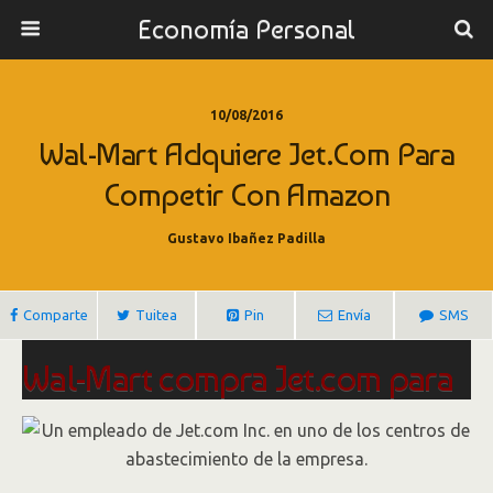
Economía Personal
10/08/2016
Wal-Mart Adquiere Jet.com Para
Competir Con Amazon
Gustavo Ibañez Padilla
Comparte
Tuitea
Pin
Envía
SMS
Wal-Mart compra Jet.com para
competir con Amazon
Por Sarah Nassauer.