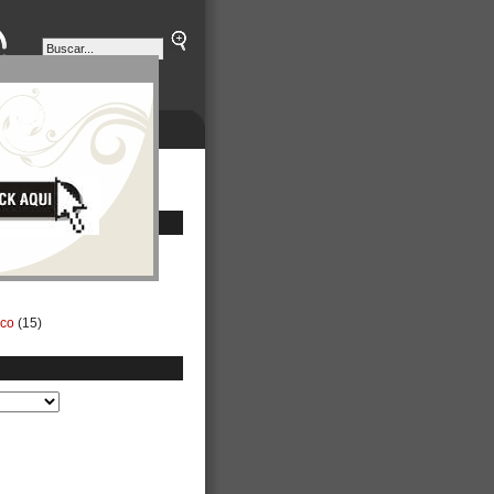
ETINES
NEGOCIOS
ico
(15)