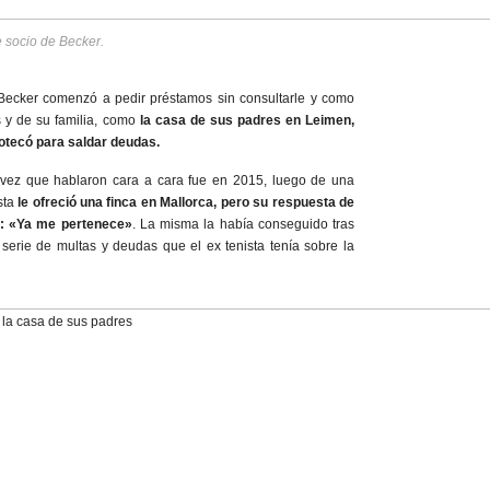
 socio de Becker.
Becker comenzó a pedir préstamos sin consultarle y como
os y de su familia, como
la casa de sus padres en Leimen,
otecó para saldar deudas.
 vez que hablaron cara a cara fue en 2015, luego de una
sta
le ofreció una finca en Mallorca, pero su respuesta de
a: «Ya me pertenece»
. La misma la había conseguido tras
erie de multas y deudas que el ex tenista tenía sobre la