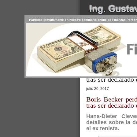
Participe gratuitamente en nuestro seminario online de Finanzas Perso
INICIO
SERVICIOS
PR
CONTACTO
USUARIO
Browse >
Home
/ Archive: julio 20
Boris Becker perd
tras ser declarado
julio 20, 2017
Boris Becker per
tras ser declarado
Hans-Dieter Clev
detalles sobre la
el ex tenista.