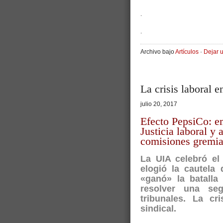
.
.
Archivo bajo
Artículos
·
Dejar 
La crisis laboral 
julio 20, 2017
Efecto PepsiCo: e
Justicia laboral y 
comisiones gremia
La UIA celebró el
elogió la cautela
«ganó» la batalla
resolver una se
tribunales. La cri
sindical.