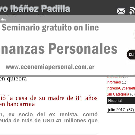
nales
UDENCIA APLICADA
SEMINARIOS
LA CONSULTORA
ARTÍCULOS
BOL
17
Categorías
Artículos
(5.732)
ió la casa de su madre de 81 años
Boletines
(39)
 en quiebra
Informes
(1)
IngresoCybernet
Sin Categoría
(6)
dió la casa de su madre de 81 años
Historial
 en bancarrota
Historial
en, ex socio del ex tenista, contó
 deuda de más de USD 41 millones que