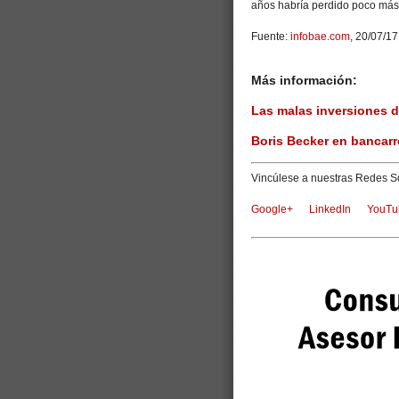
años habría perdido poco má
Fuente:
infobae.com
, 20/07/17
Más información:
Las malas inversiones d
Boris Becker en bancarr
Vincúlese a nuestras Redes So
Google+
LinkedIn
YouTu