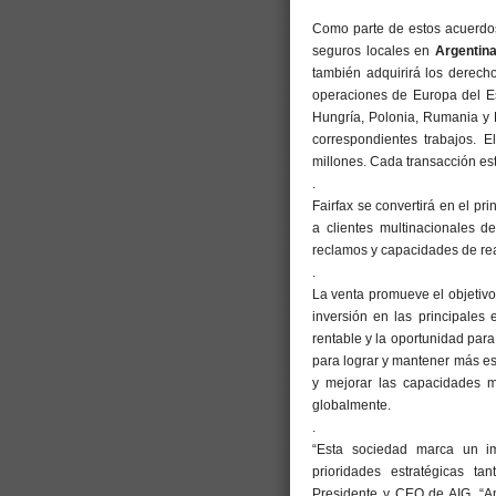
Como parte de estos acuerdos
seguros locales en
Argentin
también adquirirá los derech
operaciones de Europa del Es
Hungría, Polonia, Rumania y 
correspondientes trabajos. 
millones. Cada transacción est
.
Fairfax se convertirá en el pri
a clientes multinacionales d
reclamos y capacidades de re
.
La venta promueve el objetivo
inversión en las principales
rentable y la oportunidad par
para lograr y mantener más e
y mejorar las capacidades m
globalmente.
.
“Esta sociedad marca un im
prioridades estratégicas t
Presidente y CEO de AIG. “An