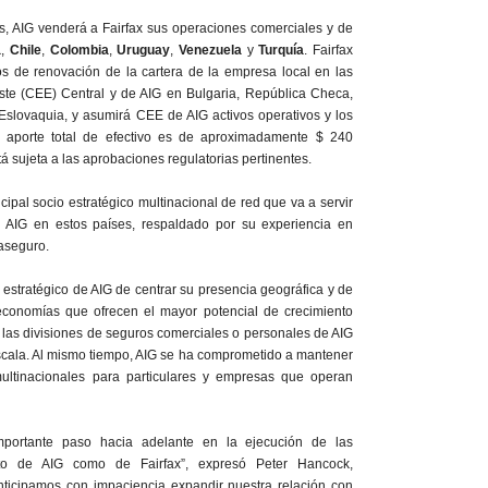
, AIG venderá a Fairfax sus operaciones comerciales y de
a
,
Chile
,
Colombia
,
Uruguay
,
Venezuela
y
Turquía
. Fairfax
os de renovación de la cartera de la empresa local en las
te (CEE) Central y de AIG en Bulgaria, República Checa,
Eslovaquia, y asumirá CEE de AIG activos operativos y los
El aporte total de efectivo es de aproximadamente $ 240
á sujeta a las aprobaciones regulatorias pertinentes.
ncipal socio estratégico multinacional de red que va a servir
e AIG en estos países, respaldado por su experiencia en
aseguro.
 estratégico de AIG de centrar su presencia geográfica y de
 economías que ofrecen el mayor potencial de crecimiento
a las divisiones de seguros comerciales o personales de AIG
scala. Al mismo tiempo, AIG se ha comprometido a mantener
ultinacionales para particulares y empresas que operan
portante paso hacia adelante en la ejecución de las
anto de AIG como de Fairfax”, expresó Peter Hancock,
ticipamos con impaciencia expandir nuestra relación con