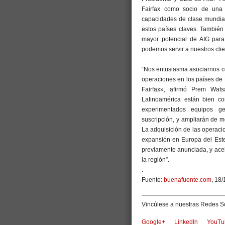
Fairfax como socio de una 
capacidades de clase mundial 
estos países claves. Tambié
mayor potencial de AIG para
podemos servir a nuestros cli
.
“Nos entusiasma asociarnos c
operaciones en los países de 
Fairfax», afirmó Prem Wat
Latinoamérica están bien c
experimentados equipos ge
suscripción, y ampliarán de mo
La adquisición de las operaci
expansión en Europa del Este
previamente anunciada, y acel
la región”.
.
Fuente:
buenafuente.com
, 18/
Vincúlese a nuestras Redes So
Google+
LinkedIn
YouTu