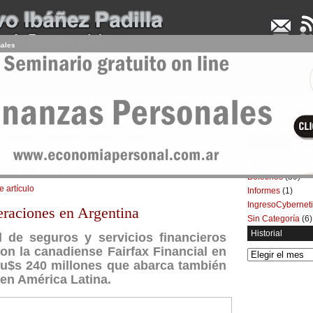
nales
UDENCIA APLICADA
SEMINARIOS
LA CONSULTORA
ARTÍCULOS
BOL
 negocios en Argentina | Economía Personal
Categorías
Artículos
(5.732)
ocios en Argentina
Boletines
(39)
e artículo
Informes
(1)
IngresoCybernet
raciones en Argentina
Sin Categoría
(6)
Historial
l de seguros y servicios financieros
on la canadiense Fairfax Financial en
Historial
 u$s 240 millones que abarca también
 en América Latina.