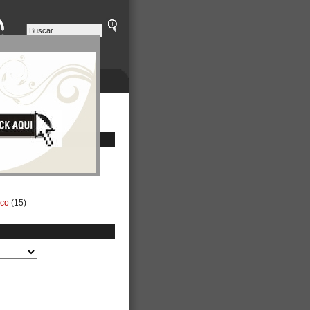
ETINES
NEGOCIOS
ico
(15)