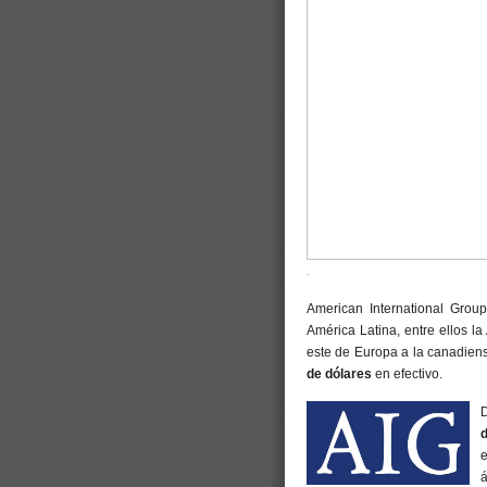
.
American International Gro
América Latina, entre ellos la
este de Europa a la canadiens
de dólares
en efectivo.
d
e
á