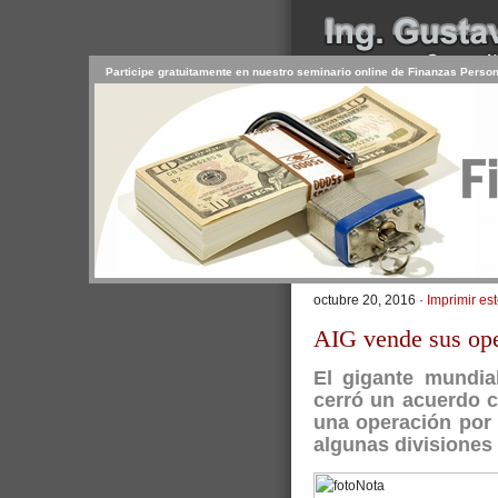
Participe gratuitamente en nuestro seminario online de Finanzas Perso
INICIO
SERVICIOS
PR
CONTACTO
USUARIO
>
Inicio
/
Artículos
/ AIG vende sus
AIG vende sus neg
octubre 20, 2016 ·
Imprimir est
AIG vende sus ope
El gigante mundia
cerró un acuerdo c
una operación por
algunas divisiones