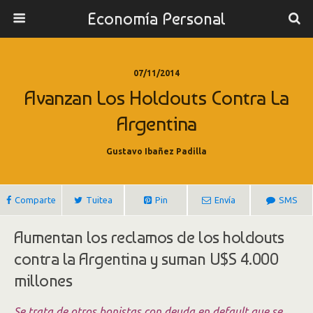
Economía Personal
07/11/2014
Avanzan Los Holdouts Contra La
Argentina
Gustavo Ibañez Padilla
Comparte
Tuitea
Pin
Envía
SMS
Aumentan los reclamos de los holdouts
contra la Argentina y suman U$S 4.000
millones
Se trata de otros bonistas con deuda en default que se