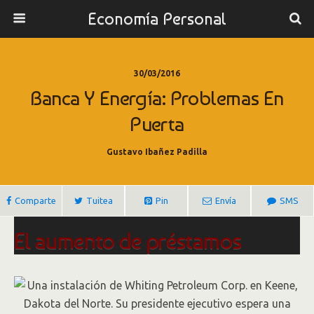
Economía Personal
30/03/2016
Banca Y Energía: Problemas En
Puerta
Gustavo Ibañez Padilla
Comparte
Tuitea
Pin
Envía
SMS
El aumento de préstamos
incobrables augura nuevos
problemas para el sector