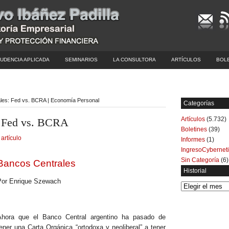
UDENCIA APLICADA
SEMINARIOS
LA CONSULTORA
ARTÍCULOS
BOL
les: Fed vs. BCRA | Economía Personal
Categorías
Artículos
(5.732)
: Fed vs. BCRA
Boletines
(39)
 artículo
Informes
(1)
IngresoCybernet
Sin Categoría
(6)
Bancos Centrales
Historial
Por Enrique Szewach
Historial
Ahora que el Banco Central argentino ha pasado de
ener una Carta Orgánica “ortodoxa y neoliberal” a tener