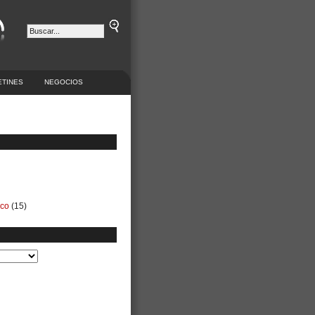
ETINES
NEGOCIOS
ico
(15)