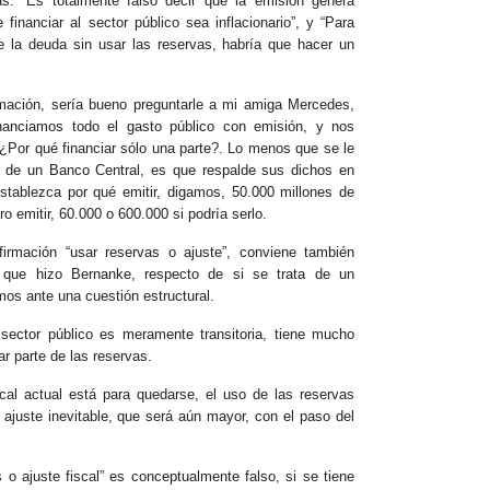
as: “Es totalmente falso decir que la emisión genera
financiar al sector público sea inflacionario”, y “Para
e la deuda sin usar las reservas, habría que hacer un
rmación, sería bueno preguntarle a mi amiga Mercedes,
nanciamos todo el gasto público con emisión, y nos
Por qué financiar sólo una parte?. Lo menos que se le
a de un Banco Central, es que respalde sus dichos en
stablezca por qué emitir, digamos, 50.000 millones de
ro emitir, 60.000 o 600.000 si podría serlo.
irmación “usar reservas o ajuste”, conviene también
 que hizo Bernanke, respecto de si se trata de un
amos ante una cuestión estructural.
 sector público es meramente transitoria, tiene mucho
sar parte de las reservas.
iscal actual está para quedarse, el uso de las reservas
 ajuste inevitable, que será aún mayor, con el paso del
 o ajuste fiscal” es conceptualmente falso, si se tiene