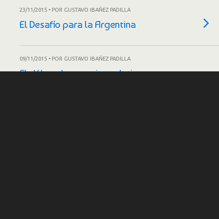
23/11/2015 • POR GUSTAVO IBAÑEZ PADILLA
El Desafío para la Argentina
09/11/2015 • POR GUSTAVO IBAÑEZ PADILLA
El dólar y los precios relativos en
Argentina
02/11/2015 • POR GUSTAVO IBAÑEZ PADILLA
Cristina Kirchner hipoteca el
futuro para pagar su relato
19/10/2015 • POR GUSTAVO IBAÑEZ PADILLA
Silencio de radio