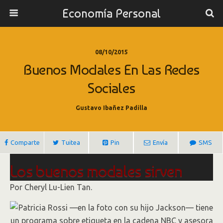
Economía Personal
08/10/2015
Buenos Modales En Las Redes
Sociales
Gustavo Ibañez Padilla
Comparte
Tuitea
Pin
Envía
SMS
Los buenos modales sirven
también en las redes sociales
Por Cheryl Lu-Lien Tan.