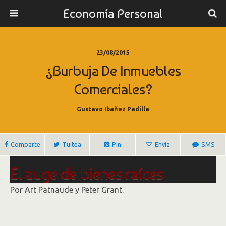
Economía Personal
23/08/2015
¿Burbuja De Inmuebles
Comerciales?
Gustavo Ibañez Padilla
Comparte
Tuitea
Pin
Envía
SMS
El auge de bienes raíces
comerciales pone en alerta a
Por Art Patnaude y Peter Grant.
los países desarrollados