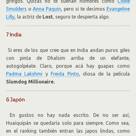
gringos. Quizás no te suenan nombres como
Cobie
Smulders
o
Anna Paquin
, pero si te decimos
Evangeline
Lilly
, la actriz de
Lost
, seguro te despierta algo.
7 India
Si eres de los que cree que en India andan puros giles
con pinta de Dhalsim arriba de un elefante,
autogolpéate. Claro, porque acá hay guapas como
Padma Lakshmi
y
Freida Pinto
, diosa de la película
Slumdog Millionaire.
6 Japón
En gustos no hay nada escrito. De no ser así,
Huaiquipán se quedaría solo para siempre. Como sea,
en el ranking también entran las japos lindas, como