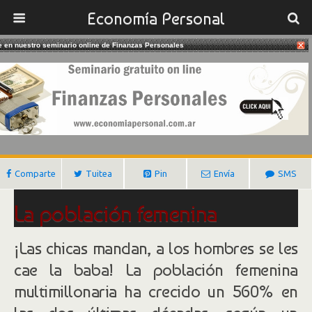
Economía Personal
te en nuestro seminario online de Finanzas Personales
19/05/2017
Cada Vez Hay Más Multimillonarias
Gustavo Ibañez Padilla
Comparte
Tuitea
Pin
Envía
SMS
La población femenina
multimillonaria está creciendo
¡Las chicas mandan, a los hombres se les
cae la baba! La población femenina
multimillonaria ha crecido un 560% en