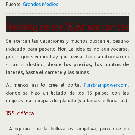
Fuente:
Grandes Medios
.
Ranking de los 15 países con las
mujeres más ricas del mundo
Se acercan las vacaciones y muchos buscan el destino
indicado para pasarlo flor. La idea es no equivocarse,
por lo que siempre hay que revisar bien la información
sobre el destino,
desde los precios, los puntos de
interés, hasta el carrete y las minas
.
Al menos así lo cree el portal
Plusbrainpower.com
,
donde se hizo un listado de los 15 países con las
mujeres más guapas del planeta (y además millonarias).
15 Sudáfrica
Aseguran que la belleza es subjetiva, pero que en