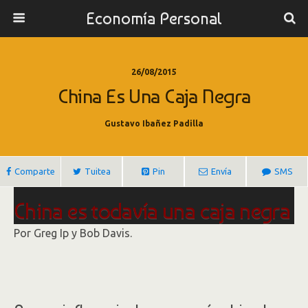
Economía Personal
26/08/2015
China Es Una Caja Negra
Gustavo Ibañez Padilla
Comparte
Tuitea
Pin
Envía
SMS
China es todavía una caja negra
para el resto del mundo
Por Greg Ip y Bob Davis.