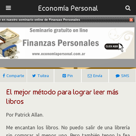
Economía Personal
te en nuestro seminario online de Finanzas Personales
30/03/2022
Cómo Lograr Leer Más Libros
Gustavo Ibañez Padilla
Comparte
Tuitea
Pin
Envía
SMS
El mejor método para lograr leer más
libros
Por Patrick Allan.
Me encantan los libros. No puedo salir de una librería
sin comprar al menos uno. Pero también tengo la fea