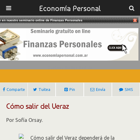
Economía Personal
te en nuestro seminario online de Finanzas Personales
29/05/2018
Cómo Salir Del Veraz (informe
Crediticio Personal)
Gustavo Ibañez Padilla
Comparte
Tuitea
Pin
Envía
SMS
Cómo salir del Veraz
Por Sofía Orsay.