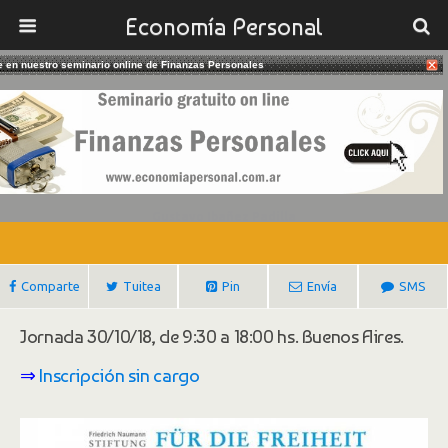
Economía Personal
te en nuestro seminario online de Finanzas Personales
23/10/2018
Conferencia: Fundación Naumann,
35 Años En Argentina. 30/10/18
Gustavo Ibañez Padilla
Comparte
Tuitea
Pin
Envía
SMS
Jornada 30/10/18, de 9:30 a 18:00 hs. Buenos Aires.
⇒
Inscripción sin cargo