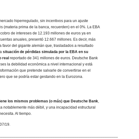
mercado hiperregulado, sin incentivos para un ajuste
erés (materia prima de la banca, recuerden) en el 0%. La EBA
 cobro de intereses de 12.193 millones de euros ya en
uentas anuales, presentó 12.667 millones. Es decir, más
a favor del gigante alemán que, trasladados a resultado
na
situación de pérdidas simulada por la EBA en su
o
real
reportado de 341 millones de euros. Deutsche Bank
es la debilidad económica a nivel internacional y está
sformación que pretende salvarle de convertirse en el
iero que se podría estar gestando en la Eurozona.
 Tiene los mismos problemas (o más) que Deutsche Bank
,
 notablemente más débil, y una incapacidad estructural
necesita. Al tiempo.
/07/19.
_______________________________________________________