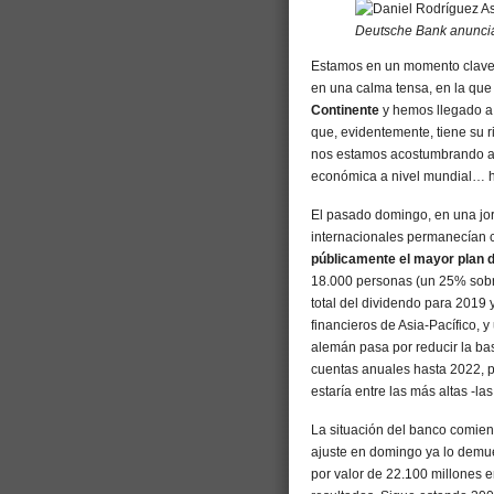
Deutsche Bank anuncia 
Estamos en un momento clave
en una calma tensa, en la qu
Continente
y hemos llegado a
que, evidentemente, tiene su 
nos estamos acostumbrando a v
económica a nivel mundial… 
El pasado domingo, en una jor
internacionales permanecían c
públicamente el mayor plan d
18.000 personas (un 25% sobre
total del dividendo para 2019
financieros de Asia-Pacífico, y
alemán pasa por reducir la ba
cuentas anuales hasta 2022, p
estaría entre las más altas -l
La situación del banco comien
ajuste en domingo ya lo demue
por valor de 22.100 millones 