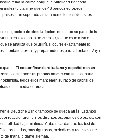
ancario reina la calma porque la Autoridad Bancaria
en inglés) dictaminó que los 48 bancos europeos
5 países, han superado ampliamente los test de estrés
es un ejercicio de ciencia ficción, en el que se parte de la
vir una crisis como la de 2008. O, lo que es lo mismo,
que se analiza qué ocurriría si ocurre exactamente lo
s intentando evitar, y preparándonos para afrontarlo. Vaya
ocupante. El
sector financiero italiano y español son un
ozona
. Cocinando sus propios datos y con un escenario
optimista, todos ellos mantienen su ratio de capital de
ebajo de la media europea.
mente Deutsche Bank, tampoco se queda atrás. Estamos
eor reaccionaron en los distintos escenarios de estrés, con
 rentabilidad bajo mínimos. Cabe recordar que los test de
 Estados Unidos, más rigurosos, metódicos y realistas que
to de tirar al gigante alemán.