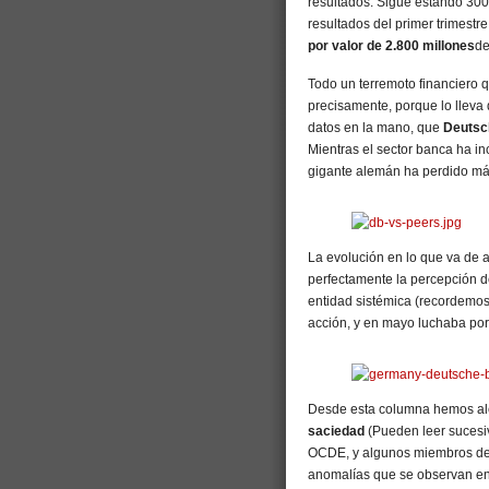
resultados. Sigue estando 300
resultados del primer trimestre
por valor de 2.800 millones
de
Todo un terremoto financiero q
precisamente, porque lo lleva
datos en la mano, que
Deutsch
Mientras el sector banca ha 
gigante alemán ha perdido má
La evolución en lo que va de a
perfectamente la percepción d
entidad sistémica (recordemos
acción, y en mayo luchaba por
Desde esta columna hemos ale
saciedad
(Pueden leer sucesi
OCDE, y algunos miembros del
anomalías que se observan en 