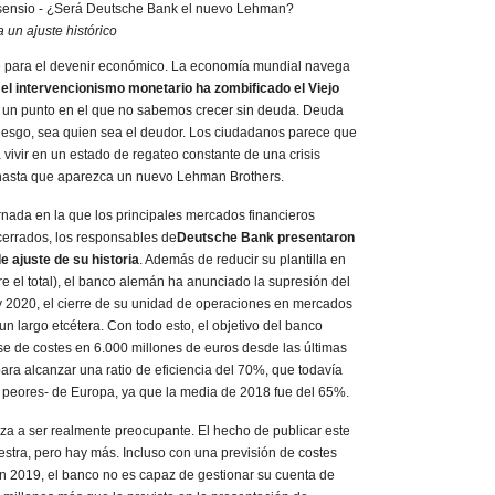
un ajuste histórico
 para el devenir económico. La economía mundial navega
e
el intervencionismo monetario ha zombificado el Viejo
 un punto en el que no sabemos crecer sin deuda. Deuda
riesgo, sea quien sea el deudor. Los ciudadanos parece que
ivir en un estado de regateo constante de una crisis
hasta que aparezca un nuevo Lehman Brothers.
nada en la que los principales mercados financieros
errados, los responsables de
Deutsche Bank presentaron
e ajuste de su historia
. Además de reducir su plantilla en
 el total), el banco alemán ha anunciado la supresión del
 y 2020, el cierre de su unidad de operaciones en mercados
 un largo etcétera. Con todo esto, el objetivo del banco
se de costes en 6.000 millones de euros desde las últimas
ara alcanzar una ratio de eficiencia del 70%, que todavía
as peores- de Europa, ya que la media de 2018 fue del 65%.
za a ser realmente preocupante. El hecho de publicar este
stra, pero hay más. Incluso con una previsión de costes
en 2019, el banco no es capaz de gestionar su cuenta de