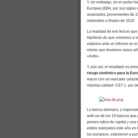
Y, sin embargo, en el sector b
Europea (EBA, por sus siglas 
analizados, provenientes de 1
realizados a finales de 2018.
La realidad de ese test es que 
hipótesis de que volvemos a vi
estamos ante un informe en el 
mismo que llevamos varios año
«éxito».
Y, aún así, el resultado es pre
riesgo sistémico para la Eur
macro con un marcado carácter 
máxima calidad -CET 1- por d
La banca alemana, y especial
ante un de los 10 bancos que p
peores ratios de capital y una
estrés realizados este año en
los europeos, estuvieron a pun