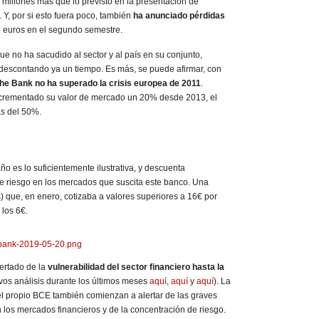
 millones más que lo previsto en la presentación de
. Y, por si esto fuera poco, también
ha anunciado pérdidas
 euros en el segundo semestre.
ue no ha sacudido al sector y al país en su conjunto,
 descontando ya un tiempo. Es más, se puede afirmar, con
e Bank no ha superado la crisis europea de 2011
.
incrementado su valor de mercado un 20% desde 2013, el
s del 50%.
ño es lo suficientemente ilustrativa, y descuenta
e riesgo en los mercados que suscita este banco. Una
) que, en enero, cotizaba a valores superiores a 16€ por
 los 6€.
rtado de la
vulnerabilidad del sector financiero hasta la
vos análisis durante los últimos meses
aquí
,
aquí
y
aquí
). La
 propio BCE también comienzan a alertar de las graves
los mercados financieros y de la concentración de riesgo.