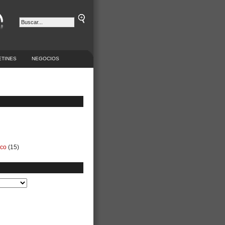
ETINES
NEGOCIOS
ico
(15)