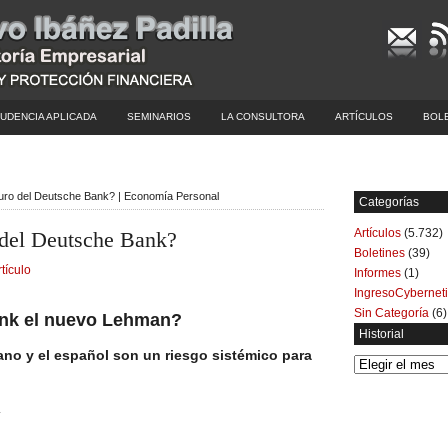
UDENCIA APLICADA
SEMINARIOS
LA CONSULTORA
ARTÍCULOS
BOL
uturo del Deutsche Bank? | Economía Personal
Categorías
Artículos
(5.732)
o del Deutsche Bank?
Boletines
(39)
rtículo
Informes
(1)
IngresoCybernet
Sin Categoría
(6)
nk el nuevo Lehman?
Historial
liano y el español son un riesgo sistémico para
Historial
.