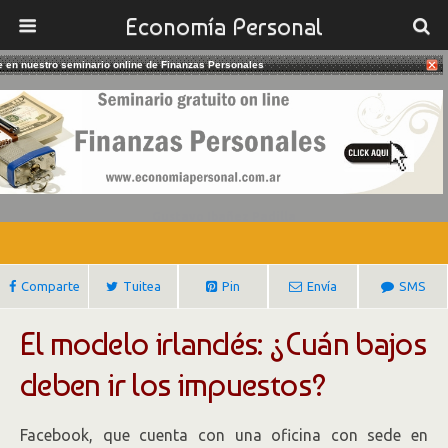
Economía Personal
te en nuestro seminario online de Finanzas Personales
27/02/2018
¿Cuán Bajos Deben Ser Los
Impuestos?
Gustavo Ibañez Padilla
Comparte
Tuitea
Pin
Envía
SMS
El modelo irlandés: ¿Cuán bajos
deben ir los impuestos?
Facebook, que cuenta con una oficina con sede en