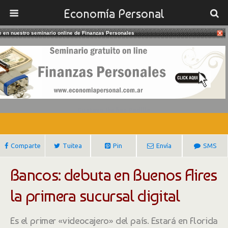
Economía Personal
te en nuestro seminario online de Finanzas Personales
01/05/2018
Debuta En Buenos Aires La Primera
Sucursal Bancaria Digital
Gustavo Ibañez Padilla
Comparte
Tuitea
Pin
Envía
SMS
Bancos: debuta en Buenos Aires
la primera sucursal digital
Es el primer «videocajero» del país. Estará en Florida