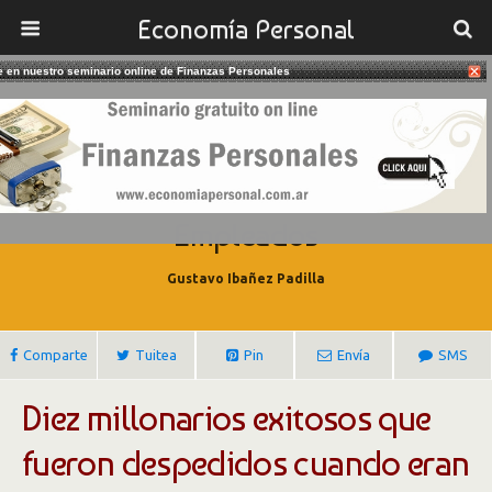
Economía Personal
te en nuestro seminario online de Finanzas Personales
26/06/2017
Diez Triunfadores Que Fueron
Despedidos Cuando Eran
Empleados
Gustavo Ibañez Padilla
Comparte
Tuitea
Pin
Envía
SMS
Diez millonarios exitosos que
fueron despedidos cuando eran