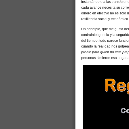
instantáneo o a las transfere
cada avance necesita su corre
dinero en efectivo no es solo 
resiliencia social y económica.
Un principio, que me gusta d
contrainteligencia y la seguri
del tiempo, todo parece funci
cuando la realidad nos golpea
pronto para quien no está pr
personas sintieron esa llegad