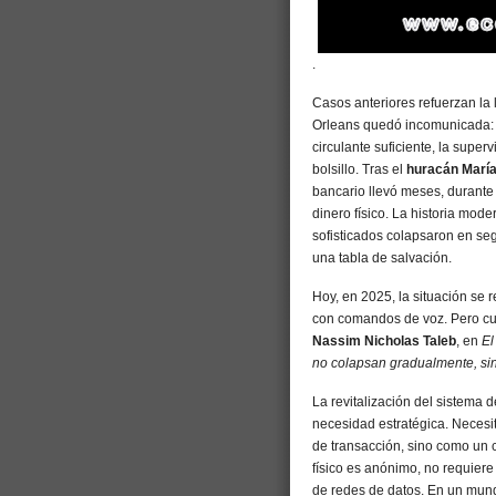
.
Casos anteriores refuerzan la 
Orleans quedó incomunicada: si
circulante suficiente, la super
bolsillo. Tras el
huracán Marí
bancario llevó meses, durante
dinero físico. La historia mod
sofisticados colapsaron en se
una tabla de salvación.
Hoy, en 2025, la situación se r
con comandos de voz. Pero cu
Nassim Nicholas Taleb
, en
El
no colapsan gradualmente, si
La revitalización del sistema 
necesidad estratégica. Necesi
de transacción, sino como un 
físico es anónimo, no requiere 
de redes de datos. En un mundo