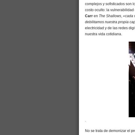
complejos y sofisticados son l
costo oculto: la vulnerabilida
Carr
en
The Shallows
,
«cada 
debilitamos nuestra propia c
electricidad y de las redes di
nuestra vida cotidiana.
.
No se trata de demonizar el p