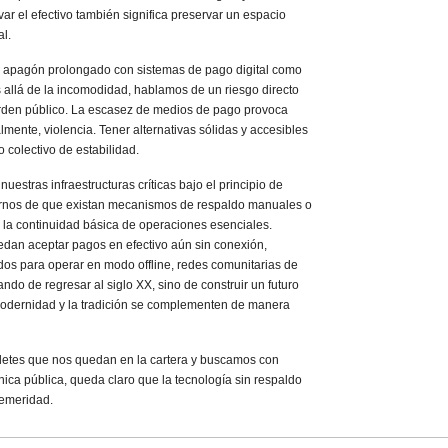
ar el efectivo también significa preservar un espacio
l.
e apagón prolongado con sistemas de pago digital como
allá de la incomodidad, hablamos de un riesgo directo
 orden público. La escasez de medios de pago provoca
lmente, violencia. Tener alternativas sólidas y accesibles
 colectivo de estabilidad.
estras infraestructuras críticas bajo el principio de
rarnos de que existan mecanismos de respaldo manuales o
la continuidad básica de operaciones esenciales.
edan aceptar pagos en efectivo aún sin conexión,
os para operar en modo offline, redes comunitarias de
do de regresar al siglo XX, sino de construir un futuro
modernidad y la tradición se complementen de manera
lletes que nos quedan en la cartera y buscamos con
nica pública, queda claro que la tecnología sin respaldo
temeridad.