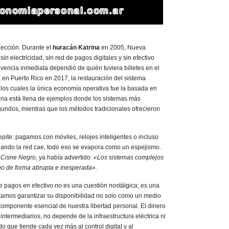
lección. Durante el
huracán Katrina
en 2005, Nueva
n electricidad, sin red de pagos digitales y sin efectivo
vivencia inmediata dependió de quién tuviera billetes en el
a
en Puerto Rico en 2017, la restauración del sistema
 los cuales la única economía operativa fue la basada en
erna está llena de ejemplos donde los sistemas más
gundos, mientras que los métodos tradicionales ofrecieron
epite: pagamos con móviles, relojes inteligentes o incluso
ando la red cae, todo eso se evapora como un espejismo.
 Cisne Negro
, ya había advertido:
«Los sistemas complejos
no de forma abrupta e inesperada»
.
de pagos en efectivo no es una cuestión nostálgica; es una
tamos garantizar su disponibilidad no solo como un medio
componente esencial de nuestra libertad personal. El dinero
intermediarios, no depende de la infraestructura eléctrica ni
 que tiende cada vez más al control digital y al