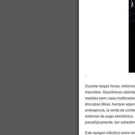
.
Durante largas horas, millone
imposible. Gasolineras abiert
repletas pero cajas inutilizad
disculpas tibias. Aunque algu
emergencia, la venta de combu
sistemas de pago electrónico. 
paradójicamente, tan subestim
Este apagón eléctrico pone en