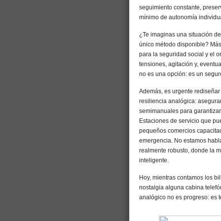
seguimiento constante, preserv
mínimo de autonomía individua
¿Te imaginas una situación d
único método disponible? Más 
para la seguridad social y el
tensiones, agitación y, eventua
no es una opción: es un seguro
Además, es urgente rediseñar nu
resiliencia analógica: asegu
semimanuales para garantizar 
Estaciones de servicio que pu
pequeños comercios capacitad
emergencia. No estamos hablan
realmente robusto, donde la 
inteligente.
Hoy, mientras contamos los bi
nostalgia alguna cabina telefó
analógico no es progreso: es 