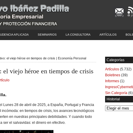
UDENCIA APLICADA
SEMINARIOS
LA CONSULTORA
ARTÍCULOS
BOL
tivo: el viejo héroe en tiempos de crisis | Economía Personal
Categorías
Artículos
(5.732)
: el viejo héroe en tiempos de crisis
Boletines
(39)
rtículo
Informes
(1)
IngresoCybernet
Sin Categoría
(6)
lla.
Historial
l Lunes 28 de abril de 2025, a España, Portugal y Francia
Historial
d incómoda: en tiempos de crisis, los avances tecnológicos
erten en nuestras principales debilidades. Y cuando todo
a ser el salvavidas: el dinero en efectivo.