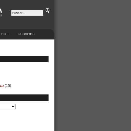
ETINES
NEGOCIOS
ico
(15)