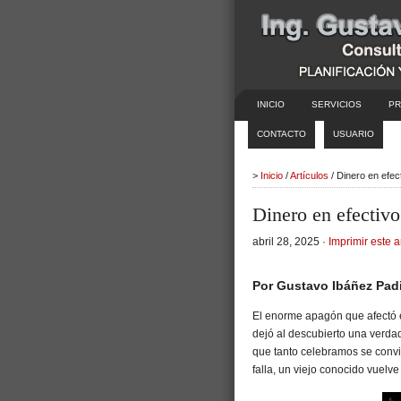
INICIO
SERVICIOS
PR
CONTACTO
USUARIO
>
Inicio
/
Artículos
/ Dinero en efec
Dinero en efectivo
abril 28, 2025 ·
Imprimir este a
Por Gustavo Ibáñez Padi
El enorme apagón que afectó e
dejó al descubierto una verda
que tanto celebramos se convi
falla, un viejo conocido vuelve 