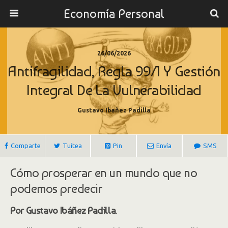
Economía Personal
26/06/2026
Antifragilidad, Regla 99/1 Y Gestión
Integral De La Vulnerabilidad
Gustavo Ibañez Padilla
Comparte
Tuitea
Pin
Envía
SMS
Cómo prosperar en un mundo que no
podemos predecir
Por Gustavo Ibáñez Padilla
.