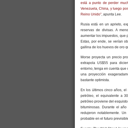
está a punto de perder much
Venezuela, China, y luego posi
Reino Unido”
, apunta Lee.
Rusia está en un aprieto, ex
reservas de divisas. A men
aumentar los impuestos, que 
Estas, por ende, se verían o
gallina de los huevos de oro q
Morse proyecta un precio pro
extrapola US$55 para dici
entorno, tenga en cuenta que 
una proyección exageradam
bastante optimista.
En los últimos cinco años, el
petróleo, el equivalente a 3
petróleo proviene del esquisto
bituminosas. Durante el año
redujeron notablemente. Un 
probable en el futuro previsibl