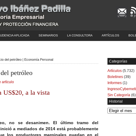
UDENCIA APLICADA
SEMINARIOS
LA CONSULTORA
ARTÍCULOS
BOL
ecio del petróleo | Economía Personal
Categorías
Artículos
(5.732)
 del petróleo
Boletines
(39)
 artículo
Informes
(1)
IngresoCybernet
a US$20, a la vista
Sin Categoría
(6)
Historial
Historial
leo, no se desanimen. El último tramo del
 inició a mediados de 2014 está probablemente
que los productores marginales quedan en el