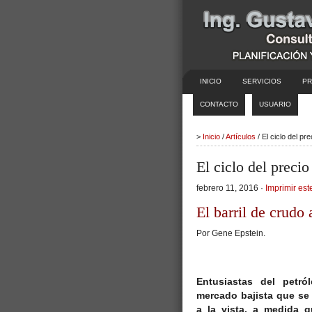
INICIO
SERVICIOS
PR
CONTACTO
USUARIO
>
Inicio
/
Artículos
/ El ciclo del pr
El ciclo del precio
febrero 11, 2016 ·
Imprimir este
El barril de crudo 
Por Gene Epstein.
Entusiastas del petró
mercado bajista que se
a la vista, a medida 