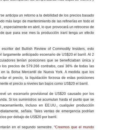
se anticipa un retorno a la debilidad de los precios basado
odo más largo de mantenimiento de las refinerías en todo el
., especialmente en abril, lo que provocará un retroceso de
 de que para ese mes la producción iraní tenga un efecto
 escritor del Bullish Review of Commodity Insiders, esto
el largamente anticipado escenario de US$20 el barril. Al 2
culadores tenían posiciones que se beneficiaban única y
 los precios de 579.266 contratos, casi 36% de todas las
o en la Bolsa Mercantil de Nueva York. A medida que los
tar el precio, la liquidación forzosa de estas posiciones
mente el precio a niveles tan bajos como US$20 el barril.
prevé un escenario provisional de US$20 causado por los
nda. Si los suministros se acumulan hasta el punto que se
macenamiento, incluso en EE.UU., cualquier producción
ediatamente, señala. Tales ventas de emergencia podrían
cios por debajo de US$20 por barril.
puntarán en el segundo semestre.
“Creemos que el mundo