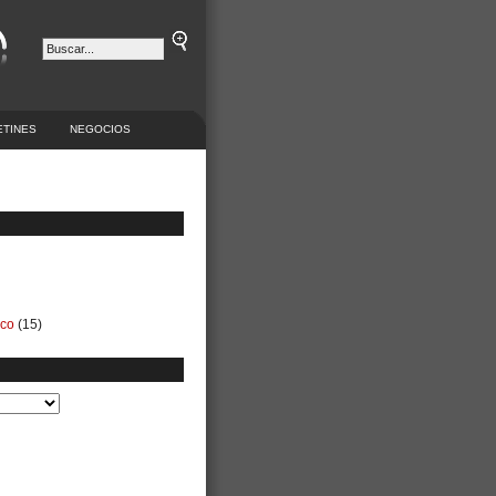
ETINES
NEGOCIOS
ico
(15)