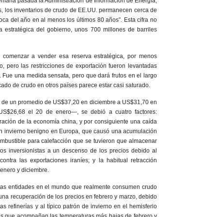
 semana pasada la Administración de Información de Energía,
es, los inventarios de crudo de EE.UU. permanecen cerca de
oca del año en al menos los últimos 80 años”. Esta cifra no
a estratégica del gobierno, unos 700 millones de barriles
 comenzar a vender esa reserva estratégica, por menos
o, pero las restricciones de exportación fueron levantadas
 Fue una medida sensata, pero que dará frutos en el largo
cado de crudo en otros países parece estar casi saturado.
s, de un promedio de US$37,20 en diciembre a US$31,70 en
$26,68 el 20 de enero—, se debió a cuatro factores:
ración de la economía china, y por consiguiente una caída
n invierno benigno en Europa, que causó una acumulación
mbustible para calefacción que se tuvieron que almacenar
os inversionistas a un descenso de los precios debido al
ontra las exportaciones iraníes; y la habitual retracción
 enero y diciembre.
cas entidades en el mundo que realmente consumen crudo
 una recuperación de los precios en febrero y marzo, debido
s refinerías y al típico patrón de invierno en el hemisferio
os que acompañan las temperaturas más bajas de febrero y