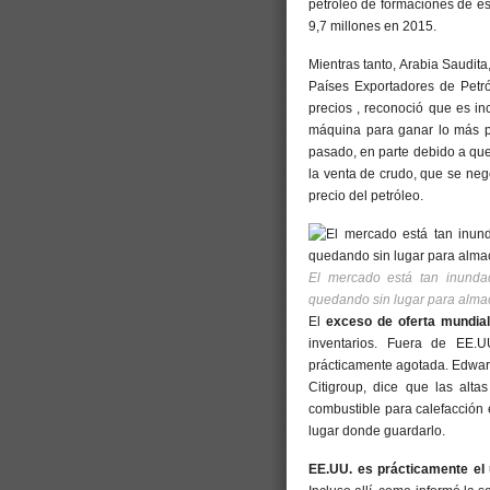
petróleo de formaciones de e
9,7 millones en 2015.
Mientras tanto, Arabia Saudit
Países Exportadores de Petró
precios , reconoció que es i
máquina para ganar lo más p
pasado, en parte debido a que 
la venta de crudo, que se neg
precio del petróleo.
El mercado está tan inunda
quedando sin lugar para alma
El
exceso de oferta mundial
inventarios. Fuera de EE.
prácticamente agotada. Edward
Citigroup, dice que las alt
combustible para calefacción
lugar donde guardarlo.
EE.UU. es prácticamente el 