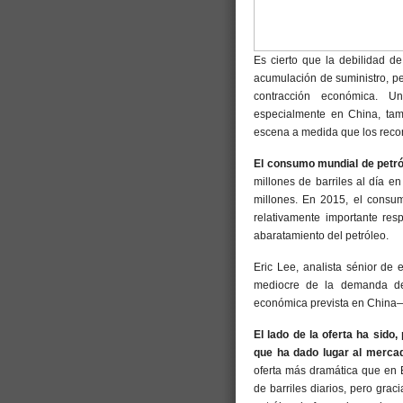
Es cierto que la debilidad d
acumulación de suministro, pe
contracción económica. U
especialmente en China, tamb
escena a medida que los recor
El consumo mundial de petró
millones de barriles al día e
millones. En 2015, el consum
relativamente importante res
abaratamiento del petróleo.
Eric Lee, analista sénior de 
mediocre de la demanda de
económica prevista en China— d
El lado de la oferta ha sido,
que ha dado lugar al mercad
oferta más dramática que en 
de barriles diarios, pero grac