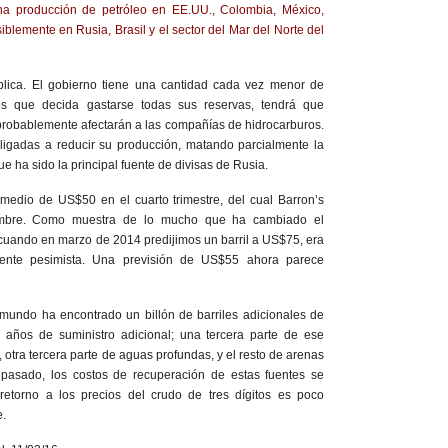
a producción de petróleo en EE.UU., Colombia, México,
blemente en Rusia, Brasil y el sector del Mar del Norte del
plica. El gobierno tiene una cantidad cada vez menor de
os que decida gastarse todas sus reservas, tendrá que
probablemente afectarán a las compañías de hidrocarburos.
bligadas a reducir su producción, matando parcialmente la
ue ha sido la principal fuente de divisas de Rusia.
medio de US$50 en el cuarto trimestre, del cual Barron’s
embre. Como muestra de lo mucho que ha cambiado el
cuando en marzo de 2014 predijimos un barril a US$75, era
ente pesimista. Una previsión de US$55 ahora parece
 mundo ha encontrado un billón de barriles adicionales de
0 años de suministro adicional; una tercera parte de ese
, otra tercera parte de aguas profundas, y el resto de arenas
 pasado, los costos de recuperación de estas fuentes se
retorno a los precios del crudo de tres dígitos es poco
e.