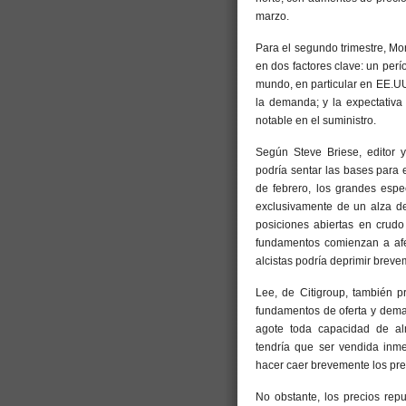
marzo.
Para el segundo trimestre, Mor
en dos factores clave: un perí
mundo, en particular en EE.UU
la demanda; y la expectativa
notable en el suministro.
Según Steve Briese, editor y
podría sentar las bases para 
de febrero, los grandes espe
exclusivamente de un alza de
posiciones abiertas en crud
fundamentos comienzan a afec
alcistas podría deprimir breve
Lee, de Citigroup, también 
fundamentos de oferta y dema
agote toda capacidad de al
tendría que ser vendida inm
hacer caer brevemente los pre
No obstante, los precios re