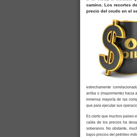
camino. Los recortes d
precio del crudo en el 
estrechamente correlacionad
arriba o (mayormente) hacia a
inmensa mayoría de las comp
que para ejecutar sus operaci
Es cierto que muchos países 
caída de los precios ha des
soberanos. No obstante, much
bajos precios del petróleo ind