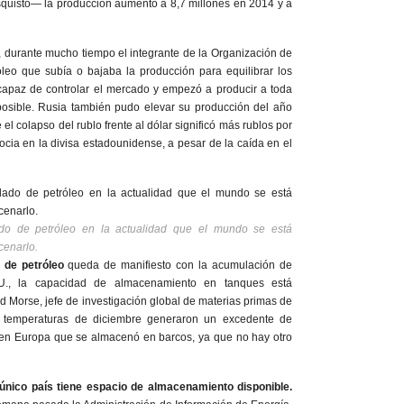
squisto— la producción aumentó a 8,7 millones en 2014 y a
a, durante mucho tiempo el integrante de la Organización de
leo que subía o bajaba la producción para equilibrar los
ncapaz de controlar el mercado y empezó a producir a toda
osible. Rusia también pudo elevar su producción del año
el colapso del rublo frente al dólar significó más rublos por
ocia en la divisa estadounidense, a pesar de la caída en el
do de petróleo en la actualidad que el mundo se está
cenarlo.
 de petróleo
queda de manifiesto con la acumulación de
UU., la capacidad de almacenamiento en tanques está
 Morse, jefe de investigación global de materias primas de
as temperaturas de diciembre generaron un excedente de
 en Europa que se almacenó en barcos, ya que no hay otro
único país tiene espacio de almacenamiento disponible.