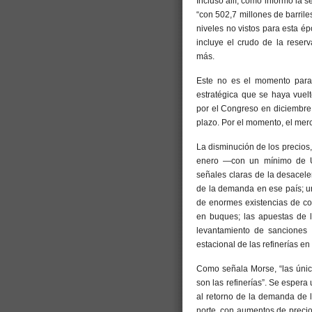
Incluso allí, como informó la
“con 502,7 millones de barril
niveles no vistos para esta ép
incluye el crudo de la reserv
más.
Este no es el momento para
estratégica que se haya vuelt
por el Congreso en diciembre.
plazo. Por el momento, el mer
La disminución de los precio
enero —con un mínimo de US
señales claras de la desacele
de la demanda en ese país; u
de enormes existencias de co
en buques; las apuestas de l
levantamiento de sanciones c
estacional de las refinerías en
Como señala Morse, “las úni
son las refinerías”. Se espera
al retorno de la demanda de la
norte, con aumentos de preci