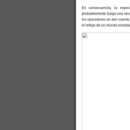
En consecuencia, la esper
probablemente traiga una recu
los operadores se den cuenta 
el reflejo de un mundo inunda