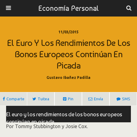
Economía Personal
11/03/2015
El Euro Y Los Rendimientos De Los
Bonos Europeos Continúan En
Picada
Gustavo Ibañez Padilla
Comparte
Tuitea
Pin
Envía
SMS
El euro y los rendimientos de los bonos europeos
continúan en picada
Por Tommy Stubbington y Josie Cox.