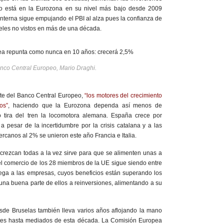
o está en la Eurozona en su nivel más bajo desde 2009
interna sigue empujando el PBI al alza pues la confianza de
eles no vistos en más de una década.
anco Central Europeo, Mario Draghi.
te del Banco Central Europeo,
“los motores del crecimiento
os”
, haciendo que la Eurozona dependa así menos de
o tira del tren la locomotora alemana. España crece por
 pesar de la incertidumbre por la crisis catalana y a las
rcanos al 2% se unieron este año Francia e Italia.
rezcan todas a la vez sirve para que se alimenten unas a
el comercio de los 28 miembros de la UE sigue siendo entre
lega a las empresas, cuyos beneficios están superando los
una buena parte de ellos a reinversiones, alimentando a su
esde Bruselas también lleva varios años aflojando la mano
stes hasta mediados de esta década. La Comisión Europea