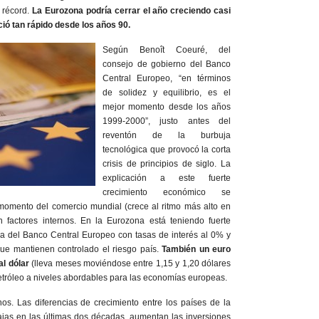
 récord.
La Eurozona podría cerrar el año creciendo casi
ió tan rápido desde los años 90.
Según Benoît Coeuré, del
consejo de gobierno del Banco
Central Europeo, “en términos
de solidez y equilibrio, es el
mejor momento desde los años
1999-2000”, justo antes del
reventón de la burbuja
tecnológica que provocó la corta
crisis de principios de siglo. La
explicación a este fuerte
crecimiento económico se
 momento del comercio mundial (crece al ritmo más alto en
 factores internos. En la Eurozona está teniendo fuerte
iva del Banco Central Europeo con tasas de interés al 0% y
e mantienen controlado el riesgo país.
También un euro
al dólar
(lleva meses moviéndose entre 1,15 y 1,20 dólares
petróleo a niveles abordables para las economías europeas.
os. Las diferencias de crecimiento entre los países de la
jas en las últimas dos décadas, aumentan las inversiones