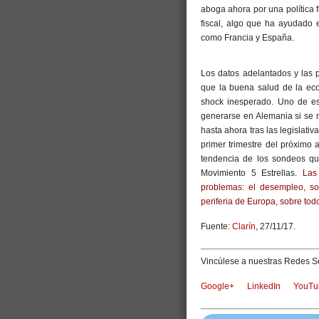
aboga ahora por una política f
fiscal, algo que ha ayudado 
como Francia y España.
Los datos adelantados y las
que la buena salud de la ec
shock inesperado. Uno de es
generarse en Alemania si se m
hasta ahora tras las legislativ
primer trimestre del próximo 
tendencia de los sondeos que
Movimiento 5 Estrellas.
Las
problemas: el desempleo, so
periferia de Europa, sobre todo
Fuente:
Clarín
, 27/11/17.
Vincúlese a nuestras Redes So
Google+
LinkedIn
YouTu