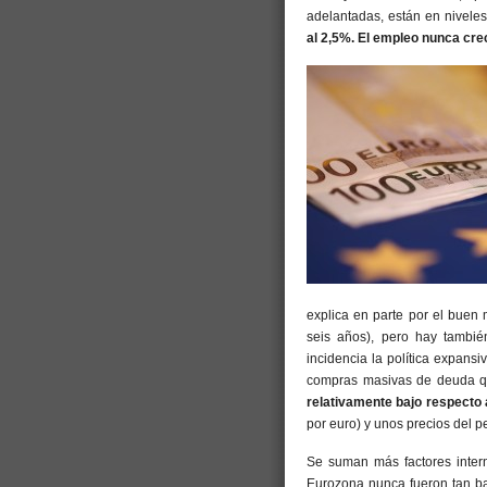
adelantadas, están en niveles
al 2,5%. El empleo nunca crec
explica en parte por el buen
seis años), pero hay también
incidencia la política expans
compras masivas de deuda qu
relativamente bajo respecto 
por euro) y unos precios del 
Se suman más factores intern
Eurozona nunca fueron tan ba