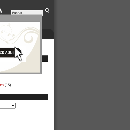
ETINES
NEGOCIOS
ico
(15)