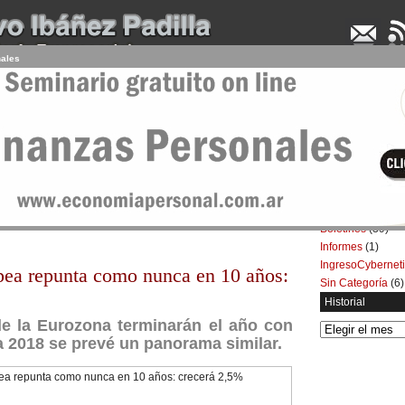
nales
UDENCIA APLICADA
SEMINARIOS
LA CONSULTORA
ARTÍCULOS
BOL
Categorías
Artículos
(5.732)
recer
Boletines
(39)
Informes
(1)
IngresoCybernet
ea repunta como nunca en 10 años:
Sin Categoría
(6)
Historial
de la Eurozona terminarán el año con
Historial
a 2018 se prevé un panorama similar.