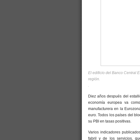
El edificio del Banco Central 
región.
.
Diez años después del estall
economía europea va como u
manufacturera en la Eurozona
euro. Todos los países del bl
su PBI en tasas positivas.
Varios indicadores publicado
fabril y de los servicios, 