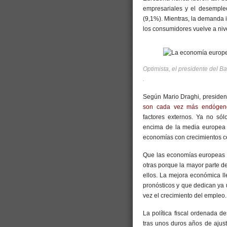
empresariales y el desemple
(9,1%). Mientras, la demanda 
los consumidores vuelve a niv
Optimista, el presidente del B
.
Según Mario Draghi, presiden
son cada vez más endógen
factores externos. Ya no sól
encima de la media europea a
economías con crecimientos ce
Que las economías europeas c
otras porque la mayor parte d
ellos. La mejora económica l
pronósticos y que dedican ya 
vez el crecimiento del empleo.
La política fiscal ordenada d
tras unos duros años de aju