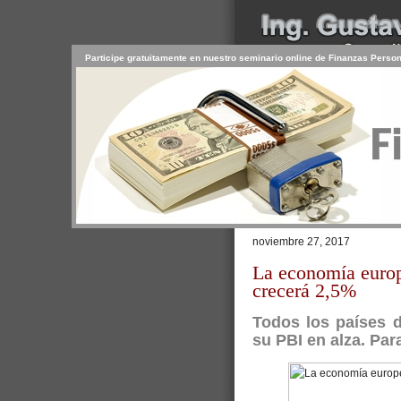
Participe gratuitamente en nuestro seminario online de Finanzas Perso
INICIO
SERVICIOS
PR
CONTACTO
USUARIO
Browse >
Home
/
Europa vuelve a c
noviembre 27, 2017
La economía europ
crecerá 2,5%
Todos los países 
su PBI en alza. Par